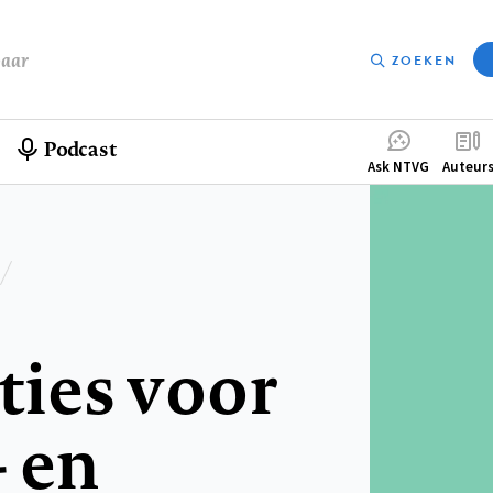
baar
ZOEKEN
Podcast
Compleme
Ask NTVG
Auteur
menu
ties voor
 en