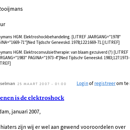
Rooijmans
uur
ymans HGM. Elektroshockbehandeling. [LITREF JAARGANG="1978"
INA="1669-71"]Ned Tijdschr Geneeskd. 1978;122:1669-71.[/LITREF]
ymans HGM. Elektroconvulsietherapie: van blaam gezuiverd (?) [LITREF
RGANG="1983" PAGINA="1973-4"]Ned Tijdschr Geneeskd. 1983;127:1973-
ITREF]
Login
of
registreer
om te 
rselman
25 MAART 2007 - 01:00
nen is de elektroshock
am, januari 2007,
chiaters zijn wij er wel aan gewend vooroordelen over