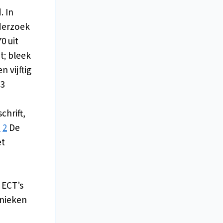
. In
derzoek
0 uit
t; bleek
n vijftig
83
chrift,
1
2
De
et
8 ECT’s
inieken