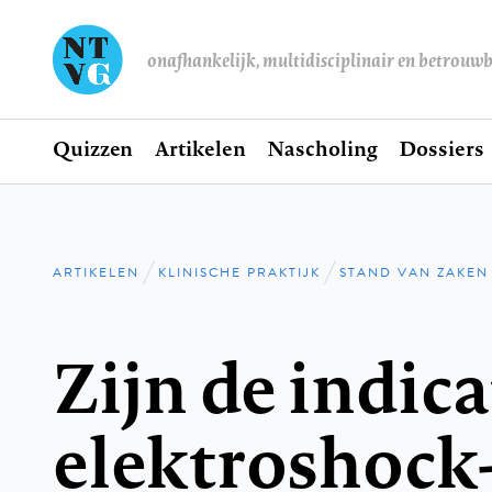
onafhankelijk, multidisciplinair en betrouw
Home
Quizzen
Artikelen
Nascholing
Dossiers
Hoofdnavigatie
ARTIKELEN
KLINISCHE PRAKTIJK
STAND VAN ZAKEN
Kruimelpad
Zijn de indica
elektroshock-