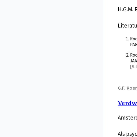
H.G.M. 
Literat
Roo
PAG
Roo
JAA
[/L
G.F.
Koe
Verdwe
Amsterd
Als psy