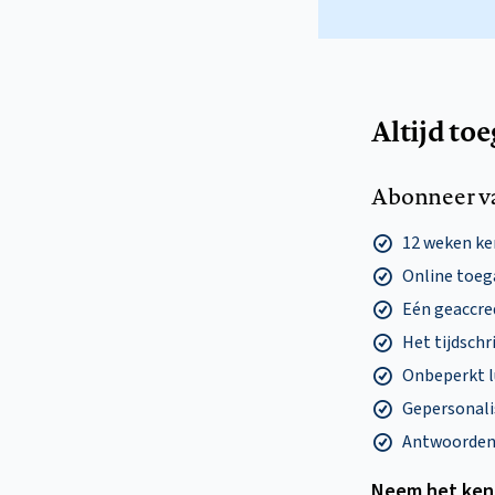
Altijd to
Abonneer v
12 weken k
Online toega
Eén geaccre
Het tijdschri
Onbeperkt l
Gepersonalis
Antwoorden o
Neem het ken