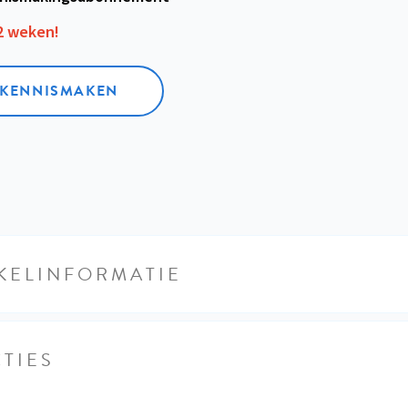
12 weken!
L KENNISMAKEN
KELINFORMATIE
TIES