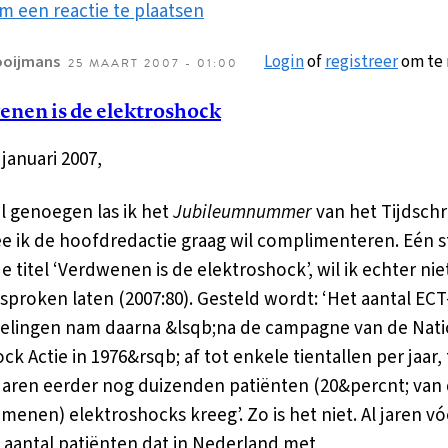
m een reactie te plaatsen
Login
of
registreer
om te 
ooijmans
25 MAART 2007 - 01:00
nen is de elektroshock
januari 2007,
l genoegen las ik het
Jubileumnummer
van het Tijdschri
 ik de hoofdredactie graag wil complimenteren. Eén s
e titel ‘Verdwenen is de elektroshock’, wil ik echter nie
proken laten (2007:80). Gesteld wordt: ‘Het aantal ECT
lingen nam daarna &lsqb;na de campagne van de Nati
ck Actie in 1976&rsqb; af tot enkele tientallen per jaar, 
jaren eerder nog duizenden patiënten (20&percnt; van
enen) elektroshocks kreeg’. Zo is het niet. Al jaren vó
 aantal patiënten dat in Nederland met