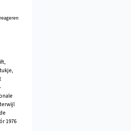
reageren
ft,
tukje,
t
-
onale
terwijl
 de
ór 1976