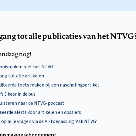
egang tot alle publicaties van het NTVG
andaag nog!
ennismaken met het NTVG
ng tot alle artikelen
diteerde toets maken bij een nascholingsartikel
ft 3 keer in de bus
uisteren naar de NTVG-podcast
eerde alerts voor artikelen en dossiers
p al je vragen via de AI-toepassing 'Ask NTVG'
nismakings­abonnement