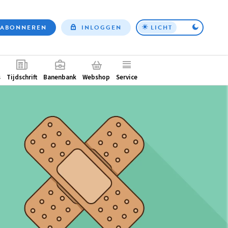
ABONNEREN
INLOGGEN
LICHT
Top
nav
ntair
s
Tijdschrift
Banenbank
Webshop
Service