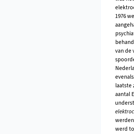
elektro
1976 we
aangeha
psychia
behandel
van de 
spoorde
Nederlan
evenals
laatste
aantal E
underst
elektro
werden 
werd to