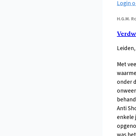
Login o
H.G.M.
R
Verdwe
Leiden, 
Met vee
waarmee
onder d
onweers
behande
Anti Sho
enkele 
opgenom
was het