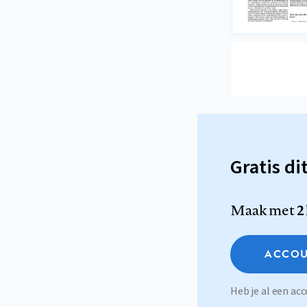
Gratis di
Maak met
2
ACCOU
Heb je al een a