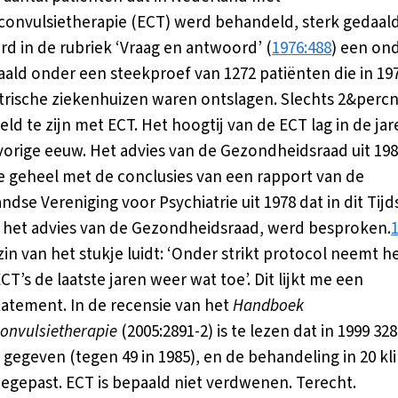
convulsietherapie (ECT) werd behandeld, sterk gedaald
rd in de rubriek ‘Vraag en antwoord’ (
1976:488
) een on
ald onder een steekproef van 1272 patiënten die in 197
trische ziekenhuizen waren ontslagen. Slechts 2&percn
d te zijn met ECT. Het hoogtij van de ECT lag in de jare
vorige eeuw. Het advies van de Gezondheidsraad uit 19
 geheel met de conclusies van een rapport van de
dse Vereniging voor Psychiatrie uit 1978 dat in dit Tijds
 het advies van de Gezondheidsraad, werd besproken.
 zin van het stukje luidt: ‘Onder strikt protocol neemt h
CT’s de laatste jaren weer wat toe’. Dit lijkt me een
atement. In de recensie van het
Handboek
convulsietherapie
(2005:2891-2) is te lezen dat in 1999 32
gegeven (tegen 49 in 1985), en de behandeling in 20 kl
egepast. ECT is bepaald niet verdwenen. Terecht.