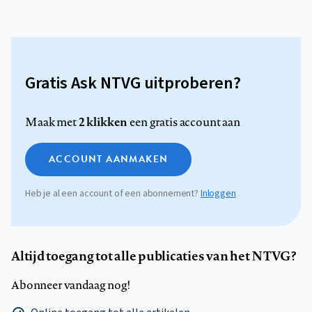
Gratis Ask NTVG uitproberen?
2 klikken
Maak met
een gratis account aan
ACCOUNT AANMAKEN
Heb je al een account of een abonnement?
Inloggen
Altijd toegang tot alle publicaties van het NTVG?
Abonneer vandaag nog!