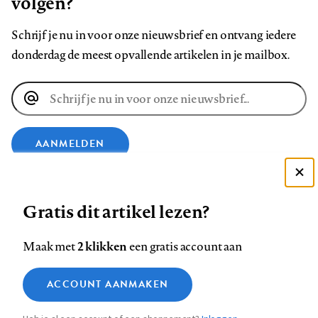
volgen?
Schrijf je nu in voor onze nieuwsbrief en ontvang iedere
donderdag de meest opvallende artikelen in je mailbox.
E-
mailadres
AANMELDEN
Deze site gebruikt cookies
VOLG ONS OP
Gratis dit artikel lezen?
Zie onze cookie policy
ACCEPTEER AANBEVOLEN INSTELLINGEN
Volg
Volg
Volg
Volg
Volg
Volg
2 klikken
Maak met
een gratis account aan
ons
ons
ons
ons
ons
ons
Functionele cookies
op
op
op
op
op
op
Contact
Colofon
Disclaimer
Privacy
About us
ACCOUNT AANMAKEN
Medische vragen verdienen
Sluiten
Footer
Analytische cookies
Facebook
LinkedIn
Bluesky
Instagram
YouTube
Pinterest
betrouwbare antwoorden