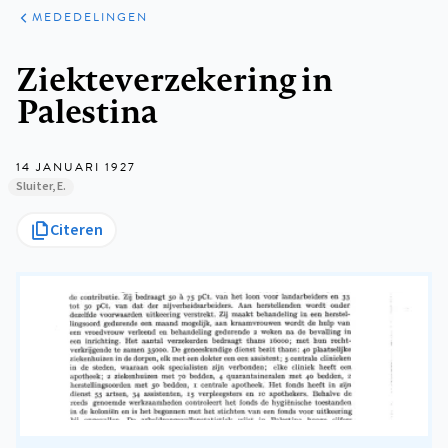
ARTIKELEN
VARIA
MEDEDELINGEN
Kruimelpad
Ziekteverzekering in
Palestina
14 JANUARI 1927
Sluiter, E.
Citeren