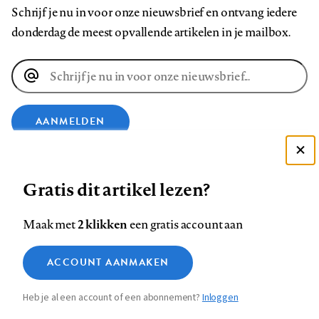
Schrijf je nu in voor onze nieuwsbrief en ontvang iedere
donderdag de meest opvallende artikelen in je mailbox.
E-
mailadres
AANMELDEN
Deze site gebruikt cookies
VOLG ONS OP
Gratis dit artikel lezen?
Zie onze cookie policy
ACCEPTEER AANBEVOLEN INSTELLINGEN
Volg
Volg
Volg
Volg
Volg
Volg
2 klikken
Maak met
een gratis account aan
ons
ons
ons
ons
ons
ons
Functionele cookies
op
op
op
op
op
op
Contact
Colofon
Disclaimer
Privacy
About us
ACCOUNT AANMAKEN
Medische vragen verdienen
Sluiten
Footer
Analytische cookies
Facebook
LinkedIn
Bluesky
Instagram
YouTube
Pinterest
betrouwbare antwoorden
Heb je al een account of een abonnement?
Inloggen
Marketing cookies
navigation
STEL ZE NU AAN ASK NTVG