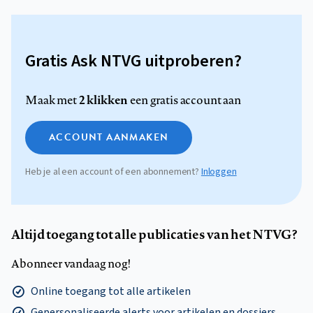
Gratis Ask NTVG uitproberen?
2 klikken
Maak met
een gratis account aan
ACCOUNT AANMAKEN
Heb je al een account of een abonnement?
Inloggen
Altijd toegang tot alle publicaties van het NTVG?
Abonneer vandaag nog!
Online toegang tot alle artikelen
Gepersonaliseerde alerts voor artikelen en dossiers