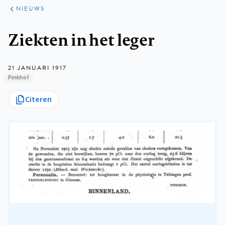
ARTIKELEN
HET
NIEUWS
KORT
Kruimelpad
Ziekten in het leger
21 JANUARI 1917
Pinkhof
Citeren