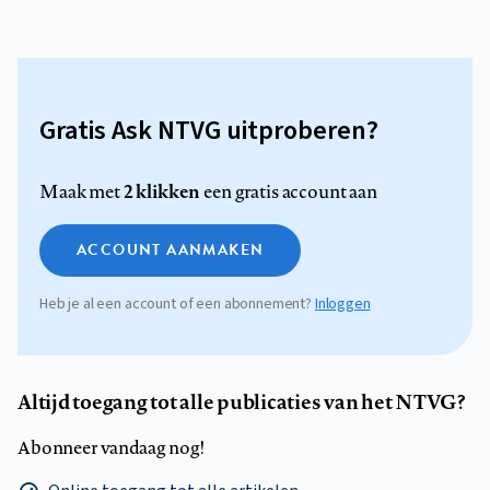
Gratis Ask NTVG uitproberen?
2 klikken
Maak met
een gratis account aan
ACCOUNT AANMAKEN
Heb je al een account of een abonnement?
Inloggen
Altijd toegang tot alle publicaties van het NTVG?
Abonneer vandaag nog!