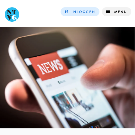
INLOGGEN
MENU
Top
navigation
IN