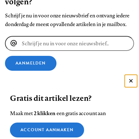
volgen?
Schrijf je nu in voor onze nieuwsbrief en ontvang iedere
donderdag de meest opvallende artikelen in je mailbox.
E-
mailadres
AANMELDEN
VOLG ONS OP
Deze site gebruikt cookies
Gratis dit artikel lezen?
Zie onze cookie policy
Volg
Volg
Volg
Volg
Volg
Volg
ACCEPTEER AANBEVOLEN INSTELLINGEN
ons
ons
2 klikken
ons
ons
ons
ons
Maak met
een gratis account aan
op
op
op
op
op
op
Contact
Colofon
Disclaimer
Privacy
About us
Functionele cookies
Footer
ACCOUNT AANMAKEN
Facebook
LinkedIn
Bluesky
Instagram
YouTube
Pinterest
Medische vragen verdienen
Sluiten
Analytische cookies