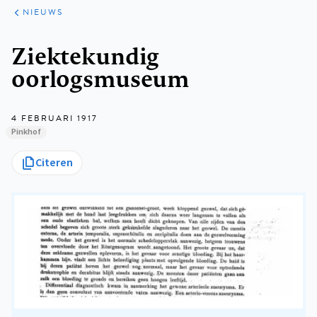
ARTIKELEN
HET
NIEUWS
KORT
Kruimelpad
Ziektekundig
oorlogsmuseum
4 FEBRUARI 1917
Pinkhof
Citeren