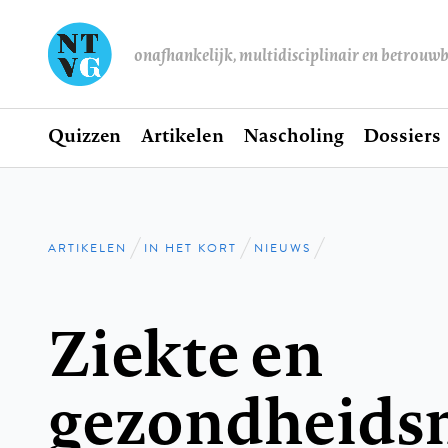
onafhankelijk, multidisciplinair en betrouw
Home
Quizzen
Artikelen
Nascholing
Dossiers
Hoofdnavigatie
ARTIKELEN
IN HET KORT
NIEUWS
Kruimelpad
Ziekte en
gezondheids