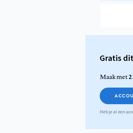
Gratis di
Maak met
2
ACCOU
Heb je al een a