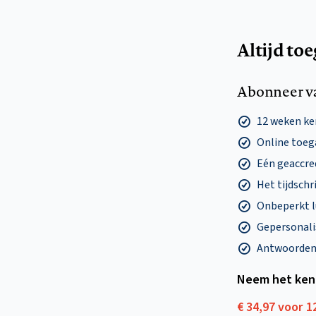
Altijd to
Abonneer v
12 weken k
Online toega
Eén geaccre
Het tijdschri
Onbeperkt l
Gepersonalis
Antwoorden o
Neem het ken
€ 34,97 voor 