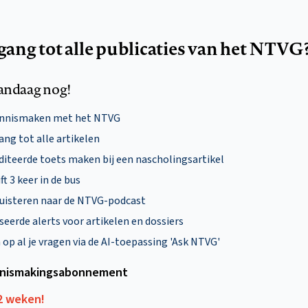
egang tot alle publicaties van het NTVG
andaag nog!
ennismaken met het NTVG
ng tot alle artikelen
diteerde toets maken bij een nascholingsartikel
ft 3 keer in de bus
uisteren naar de NTVG-podcast
eerde alerts voor artikelen en dossiers
p al je vragen via de AI-toepassing 'Ask NTVG'
nismakings­abonnement
12 weken!