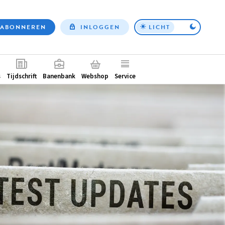
ABONNEREN
INLOGGEN
LICHT
Top
nav
ntair
s
Tijdschrift
Banenbank
Webshop
Service