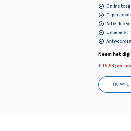
Online toega
Gepersonalis
Artikelen v
Onbeperkt l
Antwoorden o
Neem het dig
€ 15,93 per m
IK WIL