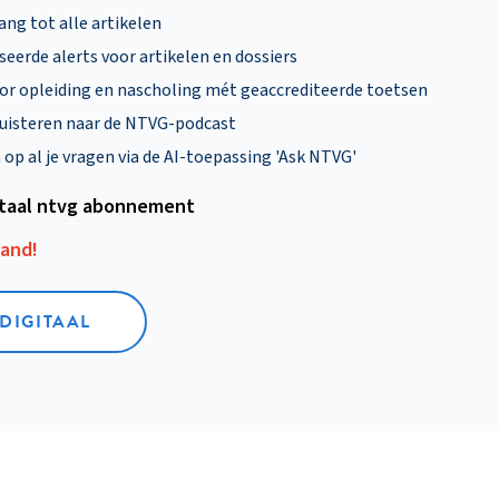
ng tot alle artikelen
eerde alerts voor artikelen en dossiers
oor opleiding en nascholing mét geaccrediteerde toetsen
uisteren naar de NTVG-podcast
p al je vragen via de AI-toepassing 'Ask NTVG'
itaal ntvg abonnement
aand!
 DIGITAAL