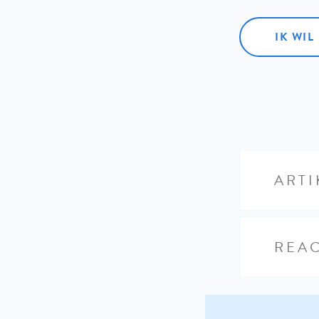
IK WI
ARTI
REAC