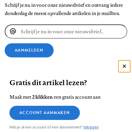
Schrijf je nu in voor onze nieuwsbrief en ontvang iedere
donderdag de meest opvallende artikelen in je mailbox.
E-
mailadres
AANMELDEN
VOLG ONS OP
Deze site gebruikt cookies
Gratis dit artikel lezen?
Zie onze cookie policy
Volg
Volg
Volg
Volg
Volg
Volg
ACCEPTEER AANBEVOLEN INSTELLINGEN
2 klikken
Maak met
een gratis account aan
ons
ons
ons
ons
ons
ons
op
op
op
op
op
op
Contact
Colofon
Disclaimer
Privacy
About us
Functionele cookies
ACCOUNT AANMAKEN
Footer
Facebook
LinkedIn
Bluesky
Instagram
YouTube
Pinterest
Medische vragen verdienen
Sluiten
Analytische cookies
betrouwbare antwoorden
navigation
Heb je al een account of een abonnement?
Inloggen
Marketing cookies