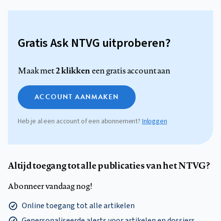
Gratis Ask NTVG uitproberen?
2 klikken
Maak met
een gratis account aan
ACCOUNT AANMAKEN
Heb je al een account of een abonnement?
Inloggen
Altijd toegang tot alle publicaties van het NTVG?
Abonneer vandaag nog!
Online toegang tot alle artikelen
Gepersonaliseerde alerts voor artikelen en dossiers