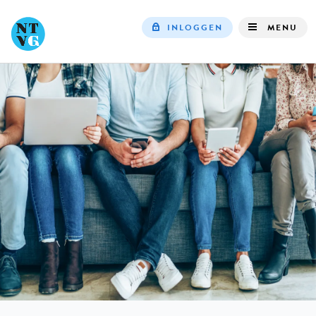
INLOGGEN
MENU
Top
navigation
IN