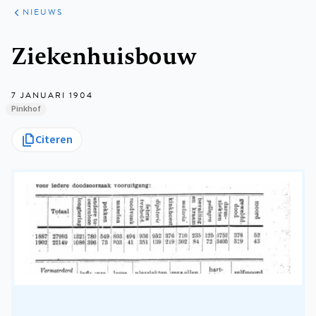
ARTIKELEN
HET
NIEUWS
KORT
Kruimelpad
Ziekenhuisbouw
7 JANUARI 1904
Pinkhof
Citeren