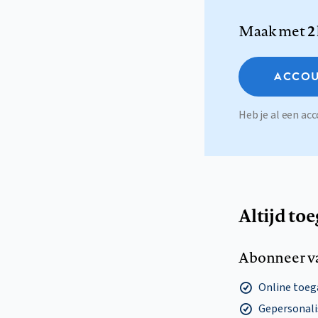
Maak met
2
ACCOU
Heb je al een a
Altijd to
Abonneer v
Online toega
Gepersonalis