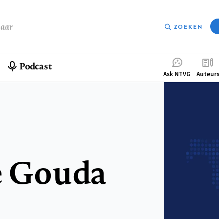
baar
ZOEKEN
Podcast
Compleme
Ask NTVG
Auteur
menu
e Gouda