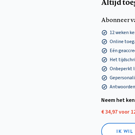
Altijd to
Abonneer v
12 weken k
Online toega
Eén geaccre
Het tijdschri
Onbeperkt l
Gepersonalis
Antwoorden o
Neem het ken
€ 34,97 voor 
IK WI