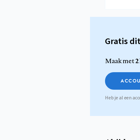
Gratis di
Maak met
2
ACCOU
Heb je al een a