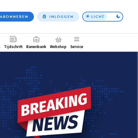
ABONNEREN
INLOGGEN
LICHT
Top
nav
ntair
s
Tijdschrift
Banenbank
Webshop
Service