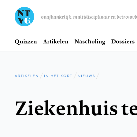
onafhankelijk, multidisciplinair en betrouw
Home
Quizzen
Artikelen
Nascholing
Dossiers
Hoofdnavigatie
ARTIKELEN
IN HET KORT
NIEUWS
Kruimelpad
Ziekenhuis t