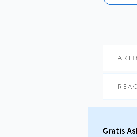
ARTI
REAC
Gratis A