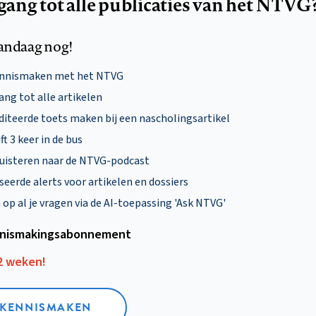
egang tot alle publicaties van het NTVG
andaag nog!
ennismaken met het NTVG
ng tot alle artikelen
diteerde toets maken bij een nascholingsartikel
ft 3 keer in de bus
uisteren naar de NTVG-podcast
eerde alerts voor artikelen en dossiers
p al je vragen via de AI-toepassing 'Ask NTVG'
nismakings­abonnement
12 weken!
L KENNISMAKEN