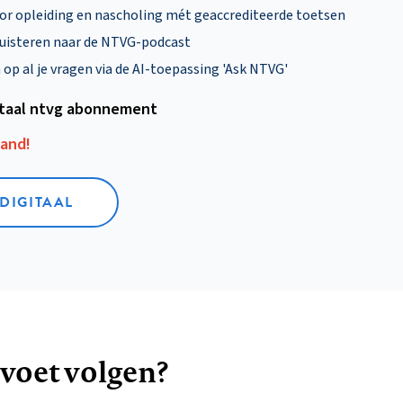
oor opleiding en nascholing mét geaccrediteerde toetsen
uisteren naar de NTVG-podcast
p al je vragen via de AI-toepassing 'Ask NTVG'
itaal ntvg abonnement
aand!
 DIGITAAL
 voet volgen?