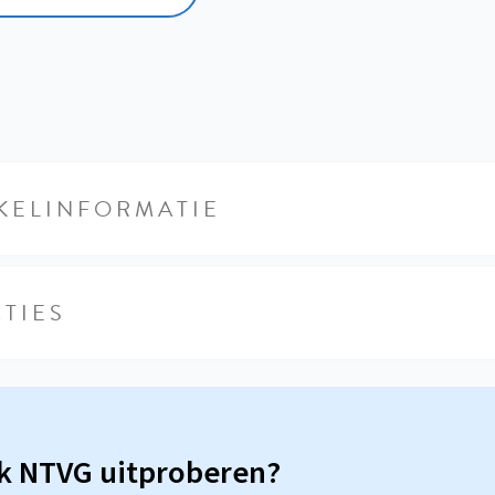
KELINFORMATIE
TIES
sk NTVG uitproberen?