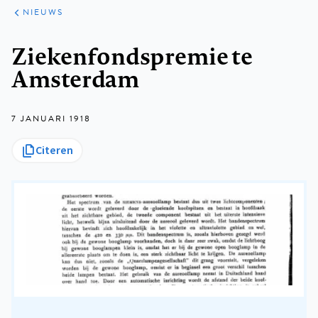
ARTIKELEN
HET
NIEUWS
KORT
Kruimelpad
Ziekenfondspremie te
Amsterdam
7 JANUARI 1918
Citeren