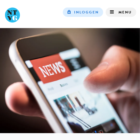
INLOGGEN
MENU
Top
navigation
IN