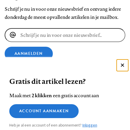
Schrijf je nu in voor onze nieuwsbrief en ontvang iedere
donderdag de meest opvallende artikelen in je mailbox.
E-
mailadres
AANMELDEN
Deze site gebruikt cookies
VOLG ONS OP
Gratis dit artikel lezen?
Zie onze cookie policy
ACCEPTEER AANBEVOLEN INSTELLINGEN
Volg
Volg
Volg
Volg
Volg
Volg
2 klikken
Maak met
een gratis account aan
ons
ons
ons
ons
ons
ons
Functionele cookies
op
op
op
op
op
op
Contact
Colofon
Disclaimer
Privacy
About us
ACCOUNT AANMAKEN
Medische vragen verdienen
Sluiten
Footer
Analytische cookies
Facebook
LinkedIn
Bluesky
Instagram
YouTube
Pinterest
betrouwbare antwoorden
Heb je al een account of een abonnement?
Inloggen
Marketing cookies