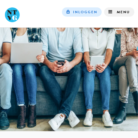
INLOGGEN
MENU
Top
navigation
IN