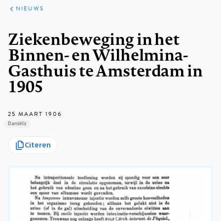
ARTIKELEN
HET
NIEUWS
KORT
Kruimelpad
Ziekenbeweging in het
Binnen- en Wilhelmina-
Gasthuis te Amsterdam in
1905
25 MAART 1906
Daniëls
Citeren