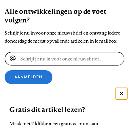
Alle ontwikkelingen op de voet
volgen?
Schrijf je nu in voor onze nieuwsbrief en ontvang iedere
donderdag de meest opvallende artikelen in je mailbox.
E-
mailadres
AANMELDEN
VOLG ONS OP
Deze site gebruikt cookies
Gratis dit artikel lezen?
Zie onze cookie policy
Volg
Volg
Volg
Volg
Volg
Volg
ACCEPTEER AANBEVOLEN INSTELLINGEN
ons
ons
2 klikken
ons
ons
ons
ons
Maak met
een gratis account aan