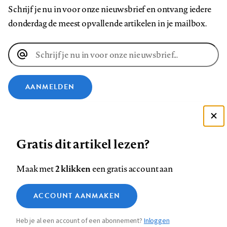
Schrijf je nu in voor onze nieuwsbrief en ontvang iedere
donderdag de meest opvallende artikelen in je mailbox.
E-
mailadres
AANMELDEN
VOLG ONS OP
Deze site gebruikt cookies
Gratis dit artikel lezen?
Zie onze cookie policy
Volg
Volg
Volg
Volg
Volg
Volg
ACCEPTEER AANBEVOLEN INSTELLINGEN
ons
ons
2 klikken
ons
ons
ons
ons
Maak met
een gratis account aan
op
op
op
op
op
op
Contact
Colofon
Disclaimer
Privacy
About us
Functionele cookies
Footer
ACCOUNT AANMAKEN
Facebook
LinkedIn
Bluesky
Instagram
YouTube
Pinterest
Medische vragen verdienen
Sluiten
Analytische cookies
betrouwbare antwoorden
navigation
Heb je al een account of een abonnement?
Inloggen
Marketing cookies