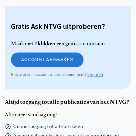
Gratis Ask NTVG uitproberen?
2 klikken
Maak met
een gratis account aan
ACCOUNT AANMAKEN
Heb je al een account of een abonnement?
Inloggen
Altijd toegang tot alle publicaties van het NTVG?
Abonneer vandaag nog!
Online toegang tot alle artikelen
Gepersonaliseerde alerts voor artikelen en dossiers