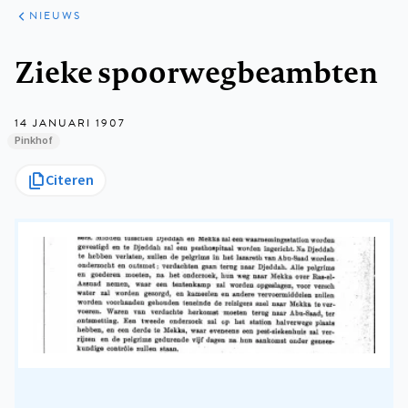
ARTIKELEN
HET
NIEUWS
KORT
Kruimelpad
Zieke spoorwegbeambten
14 JANUARI 1907
Pinkhof
Citeren