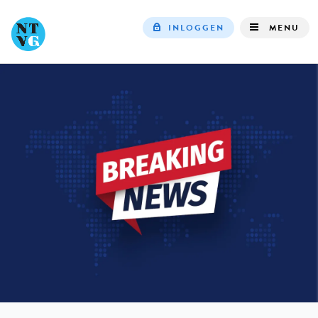
INLOGGEN
MENU
Top
navigation
IN