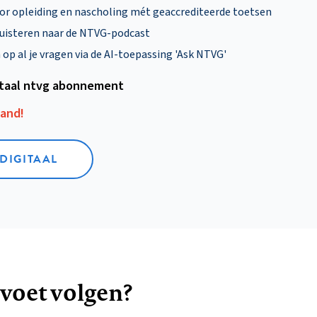
oor opleiding en nascholing mét geaccrediteerde toetsen
uisteren naar de NTVG-podcast
p al je vragen via de AI-toepassing 'Ask NTVG'
itaal ntvg abonnement
aand!
 DIGITAAL
 voet volgen?