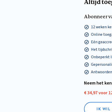
Altijd to
Abonneer v
12 weken k
Online toega
Eén geaccre
Het tijdschri
Onbeperkt l
Gepersonalis
Antwoorden o
Neem het ken
€ 34,97 voor 
IK WI