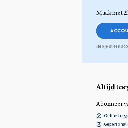
Maak met
2
ACCOU
Heb je al een a
Altijd to
Abonneer v
Online toega
Gepersonalis