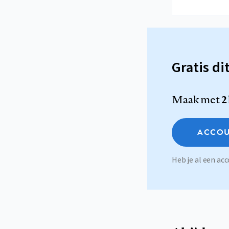
Gratis di
Maak met
2
ACCOU
Heb je al een a