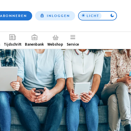
ABONNEREN
INLOGGEN
LICHT
Top
nav
ntair
s
Tijdschrift
Banenbank
Webshop
Service