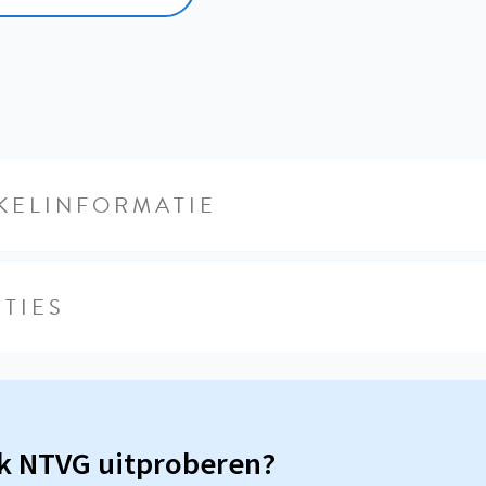
KELINFORMATIE
TIES
sk NTVG uitproberen?