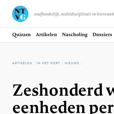
onafhankelijk, multidisciplinair en betrouw
Home
Quizzen
Artikelen
Nascholing
Dossiers
Hoofdnavigatie
ARTIKELEN
IN HET KORT
NIEUWS
Kruimelpad
Zeshonderd 
eenheden per