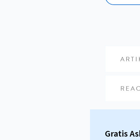
ARTI
REAC
Gratis A