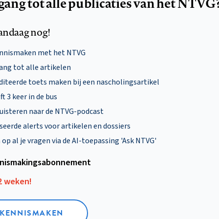
egang tot alle publicaties van het NTVG
andaag nog!
ennismaken met het NTVG
ng tot alle artikelen
diteerde toets maken bij een nascholingsartikel
ft 3 keer in de bus
uisteren naar de NTVG-podcast
eerde alerts voor artikelen en dossiers
p al je vragen via de AI-toepassing 'Ask NTVG'
nismakings­abonnement
12 weken!
L KENNISMAKEN