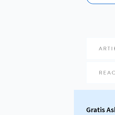
ARTI
REAC
Gratis A