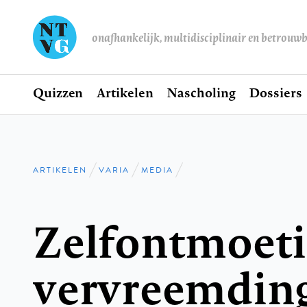
onafhankelijk, multidisciplinair en betrouw
Home
Quizzen
Artikelen
Nascholing
Dossiers
Hoofdnavigatie
ARTIKELEN
VARIA
MEDIA
Kruimelpad
Zelfontmoeti
vervreemdin