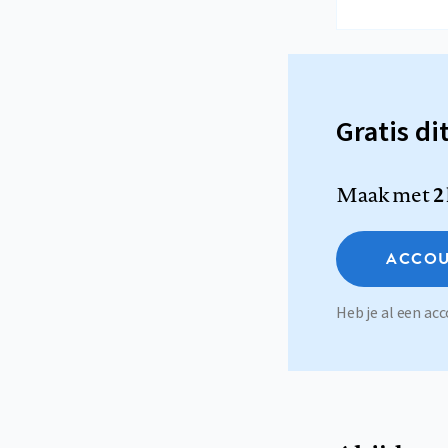
Gratis di
Maak met
2
ACCOU
Heb je al een a