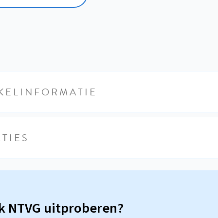
KELINFORMATIE
TIES
sk NTVG uitproberen?