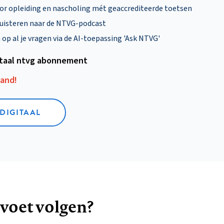
oor opleiding en nascholing mét geaccrediteerde toetsen
uisteren naar de NTVG-podcast
p al je vragen via de AI-toepassing 'Ask NTVG'
itaal ntvg abonnement
aand!
 DIGITAAL
 voet volgen?