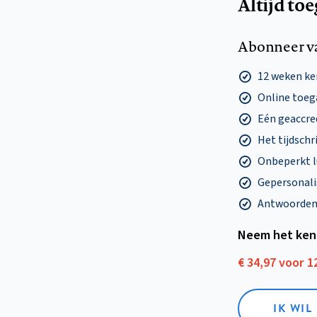
Altijd to
Abonneer v
12 weken k
Online toega
Eén geaccre
Het tijdschri
Onbeperkt l
Gepersonalis
Antwoorden o
Neem het ken
€ 34,97 voor 
IK WI