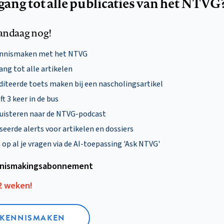
egang tot alle publicaties van het NTVG
andaag nog!
ennismaken met het NTVG
ng tot alle artikelen
diteerde toets maken bij een nascholingsartikel
ft 3 keer in de bus
uisteren naar de NTVG-podcast
eerde alerts voor artikelen en dossiers
p al je vragen via de AI-toepassing 'Ask NTVG'
nismakings­abonnement
12 weken!
L KENNISMAKEN