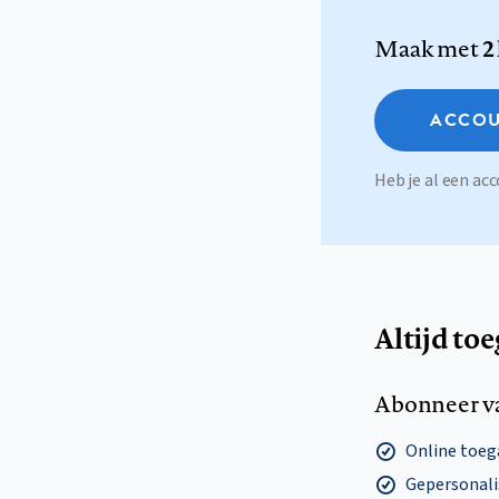
Maak met
2
ACCOU
Heb je al een a
Altijd to
Abonneer v
Online toega
Gepersonalis