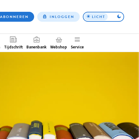
ABONNEREN
INLOGGEN
LICHT
Top
nav
ntair
s
Tijdschrift
Banenbank
Webshop
Service