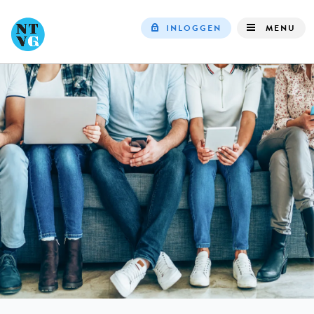
INLOGGEN
MENU
Top
navigation
IN