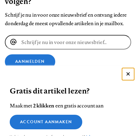
volgen?
Schrijf je nu in voor onze nieuwsbrief en ontvang iedere
donderdag de meest opvallende artikelen in je mailbox.
E-
mailadres
AANMELDEN
Deze site gebruikt cookies
VOLG ONS OP
Gratis dit artikel lezen?
Zie onze cookie policy
ACCEPTEER AANBEVOLEN INSTELLINGEN
Volg
Volg
Volg
Volg
Volg
Volg
2 klikken
Maak met
een gratis account aan
ons
ons
ons
ons
ons
ons
Functionele cookies
op
op
op
op
op
op
Contact
Colofon
Disclaimer
Privacy
About us
ACCOUNT AANMAKEN
Medische vragen verdienen
Sluiten
Footer
Analytische cookies
Facebook
LinkedIn
Bluesky
Instagram
YouTube
Pinterest
betrouwbare antwoorden