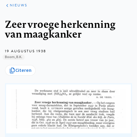
ARTIKELEN
HET
NIEUWS
KORT
Kruimelpad
Zeer vroege herkenning
van maagkanker
19 AUGUSTUS 1938
Boom, B.K.
Citeren