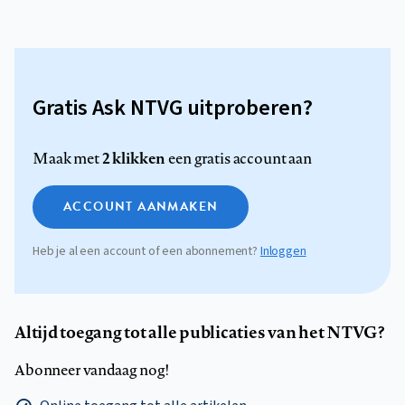
Gratis Ask NTVG uitproberen?
2 klikken
Maak met
een gratis account aan
ACCOUNT AANMAKEN
Heb je al een account of een abonnement?
Inloggen
Altijd toegang tot alle publicaties van het NTVG?
Abonneer vandaag nog!