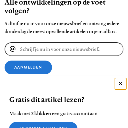
Alle ontwikkelingen op de voet
volgen?
Schrijf je nu in voor onze nieuwsbrief en ontvang iedere
donderdag de meest opvallende artikelen in je mailbox.
E-
mailadres
AANMELDEN
VOLG ONS OP
Deze site gebruikt cookies
Gratis dit artikel lezen?
Zie onze cookie policy
Volg
Volg
Volg
Volg
Volg
Volg
ACCEPTEER AANBEVOLEN INSTELLINGEN
ons
ons
2 klikken
ons
ons
ons
ons
Maak met
een gratis account aan
op
op
op
op
op
op
Contact
Colofon
Disclaimer
Privacy
About us
Functionele cookies