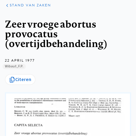
KLINISCHE
ARTIKELEN
PRAKTIJK
STAND VAN ZAKEN
Kruimelpad
Zeer vroege abortus
provocatus
(overtijdbehandeling)
22 APRIL 1977
Wibaut, F.P.
Citeren