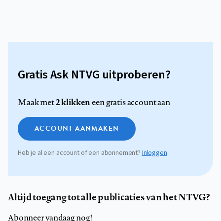
Gratis Ask NTVG uitproberen?
2 klikken
Maak met
een gratis account aan
ACCOUNT AANMAKEN
Heb je al een account of een abonnement?
Inloggen
Altijd toegang tot alle publicaties van het NTVG?
Abonneer vandaag nog!