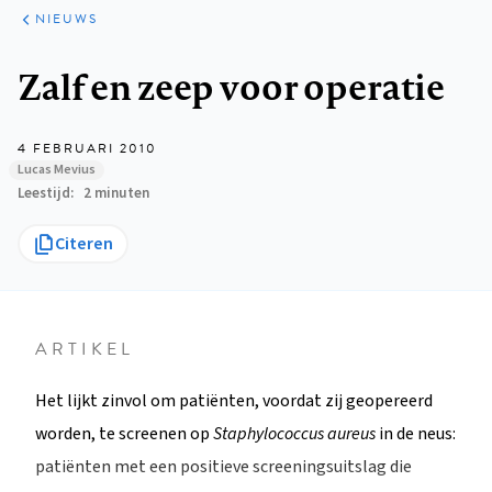
ARTIKELEN
HET
NIEUWS
KORT
Kruimelpad
Zalf en zeep voor operatie
4 FEBRUARI 2010
Lucas Mevius
Leestijd
2 minuten
Citeren
ARTIKEL
Het lijkt zinvol om patiënten, voordat zij geopereerd
worden, te screenen op
Staphylococcus aureus
in de neus:
patiënten met een positieve screeningsuitslag die