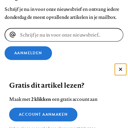
Schrijf je nu in voor onze nieuwsbrief en ontvang iedere
donderdag de meest opvallende artikelen in je mailbox.
E-
mailadres
AANMELDEN
VOLG ONS OP
Deze site gebruikt cookies
Gratis dit artikel lezen?
Zie onze cookie policy
Volg
Volg
Volg
Volg
Volg
Volg
ACCEPTEER AANBEVOLEN INSTELLINGEN
ons
ons
2 klikken
ons
ons
ons
ons
Maak met
een gratis account aan
op
op
op
op
op
op
Contact
Colofon
Disclaimer
Privacy
About us
Functionele cookies
Footer
ACCOUNT AANMAKEN
Facebook
LinkedIn
Bluesky
Instagram
YouTube
Pinterest
Medische vragen verdienen
Sluiten
Analytische cookies
betrouwbare antwoorden