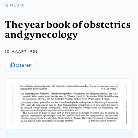
ARTIKELEN
VARIA
MEDIA
Kruimelpad
The year book of obstetrics
and gynecology
10 MAART 1956
Citeren