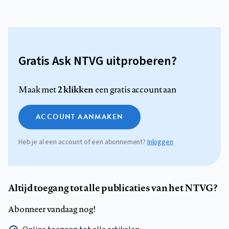
Gratis Ask NTVG uitproberen?
2 klikken
Maak met
een gratis account aan
ACCOUNT AANMAKEN
Heb je al een account of een abonnement?
Inloggen
Altijd toegang tot alle publicaties van het NTVG?
Abonneer vandaag nog!