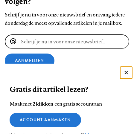
volgen?
Schrijf je nu in voor onze nieuwsbrief en ontvang iedere
donderdag de meest opvallende artikelen in je mailbox.
E-
mailadres
AANMELDEN
Deze site gebruikt cookies
VOLG ONS OP
Gratis dit artikel lezen?
Zie onze cookie policy
ACCEPTEER AANBEVOLEN INSTELLINGEN
Volg
Volg
Volg
Volg
Volg
Volg
2 klikken
Maak met
een gratis account aan
ons
ons
ons
ons
ons
ons
Functionele cookies
op
op
op
op
op
op
Contact
Colofon
Disclaimer
Privacy
About us
ACCOUNT AANMAKEN
Medische vragen verdienen
Sluiten
Footer
Analytische cookies
Facebook
LinkedIn
Bluesky
Instagram
YouTube
Pinterest
betrouwbare antwoorden