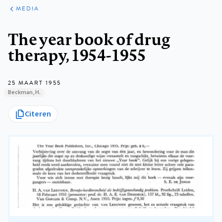
ARTIKELEN
VARIA
MEDIA
Kruimelpad
The year book of drug
therapy, 1954-1955
25 MAART 1955
Beckman, H.
Citeren