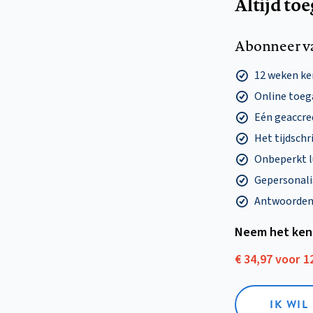
Altijd to
Abonneer v
12 weken k
Online toega
Eén geaccre
Het tijdschri
Onbeperkt l
Gepersonalis
Antwoorden o
Neem het ken
€ 34,97 voor 
IK WI