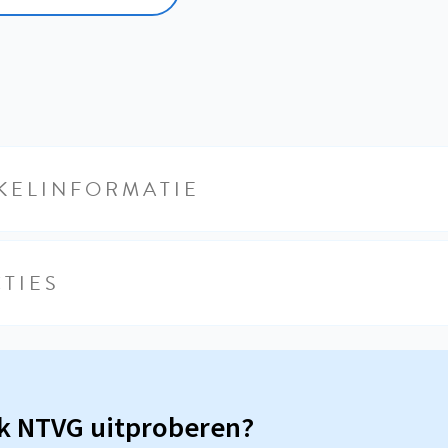
KELINFORMATIE
TIES
sk NTVG uitproberen?