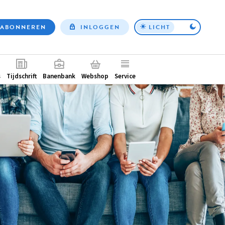
ABONNEREN
INLOGGEN
LICHT
Top
nav
ntair
s
Tijdschrift
Banenbank
Webshop
Service