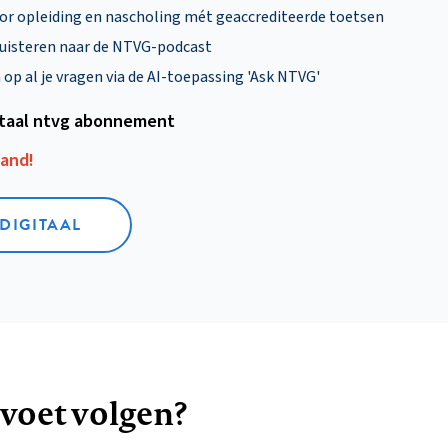
oor opleiding en nascholing mét geaccrediteerde toetsen
uisteren naar de NTVG-podcast
p al je vragen via de AI-toepassing 'Ask NTVG'
itaal ntvg abonnement
aand!
 DIGITAAL
 voet volgen?