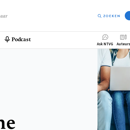
baar
ZOEKEN
Podcast
Compleme
Ask NTVG
Auteur
menu
me