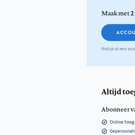
Maak met
2
ACCOU
Heb je al een a
Altijd to
Abonneer v
Online toega
Gepersonalis