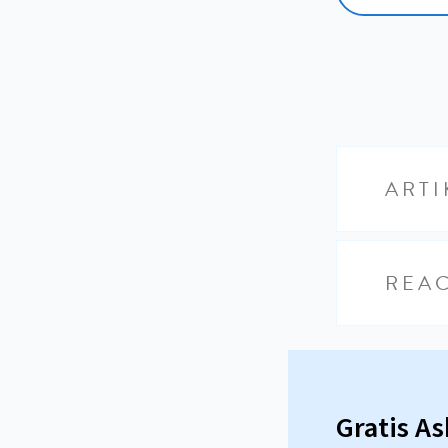
ARTI
REAC
Gratis A