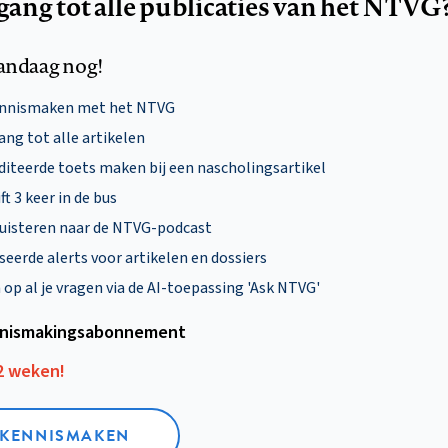
egang tot alle publicaties van het NTVG
andaag nog!
ennismaken met het NTVG
ng tot alle artikelen
diteerde toets maken bij een nascholingsartikel
ft 3 keer in de bus
uisteren naar de NTVG-podcast
eerde alerts voor artikelen en dossiers
p al je vragen via de AI-toepassing 'Ask NTVG'
nismakings­abonnement
12 weken!
L KENNISMAKEN