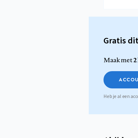
Gratis di
Maak met
2
ACCOU
Heb je al een a