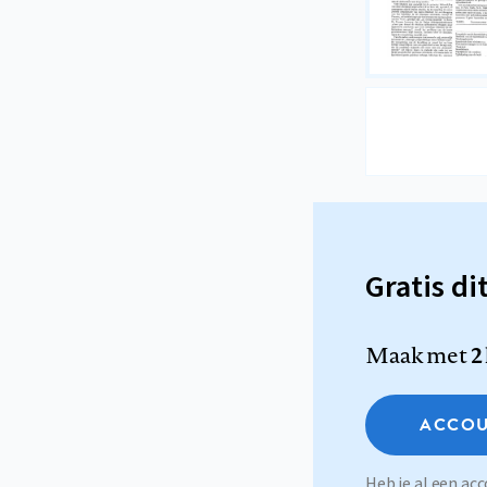
Gratis di
Maak met
2
ACCOU
Heb je al een a