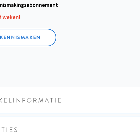
nismakings­abonnement
12 weken!
L KENNISMAKEN
KELINFORMATIE
TIES