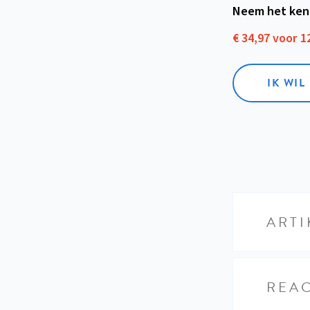
Neem het ken
€ 34,97 voor 
IK WI
ARTI
REAC