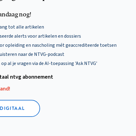
andaag nog!
ng tot alle artikelen
eerde alerts voor artikelen en dossiers
oor opleiding en nascholing mét geaccrediteerde toetsen
uisteren naar de NTVG-podcast
p al je vragen via de AI-toepassing 'Ask NTVG'
itaal ntvg abonnement
aand!
 DIGITAAL