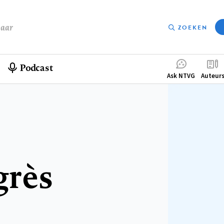
baar
ZOEKEN
Podcast
Compleme
Ask NTVG
Auteur
menu
rès