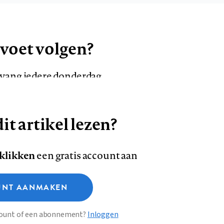
 voet volgen?
ntvang iedere donderdag
it artikel lezen?
VOLG ONS OP
AANMELDEN
Volg
Volg
 klikken
een gratis account aan
ons
ons
Deze site gebruikt cookies
op
op
NT AANMAKEN
Facebook
LinkedI
sclaimer
Privacy
About us
ccount of een abonnement?
Inloggen