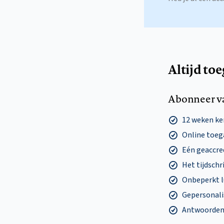
Altijd to
Abonneer v
12 weken k
Online toega
Eén geaccre
Het tijdschri
Onbeperkt l
Gepersonalis
Antwoorden o