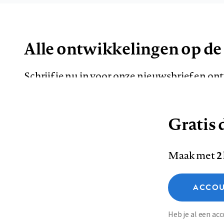
Alle ontwikkelingen op de
Schrijf je nu in voor onze nieuwsbrief en o
de meest opvallende artikelen in je mailbox.
Gratis d
E-
Maak met
2
mailadres
Functionele cookies
ACCOU
Analytische cookies
Marketing cookies
Contact
Colofon
Di
Heb je al een a