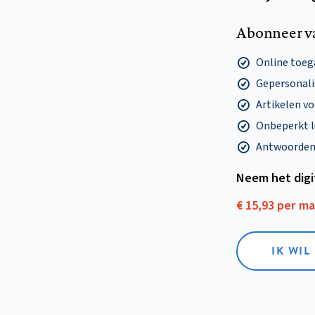
Abonneer v
Online toega
Gepersonalis
Artikelen v
Onbeperkt l
Antwoorden o
Neem het dig
€ 15,93 per m
IK WIL