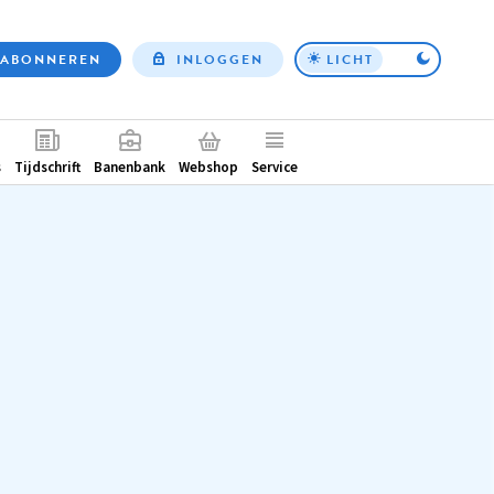
ABONNEREN
INLOGGEN
LICHT
Top
nav
ntair
s
Tijdschrift
Banenbank
Webshop
Service