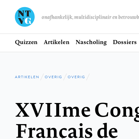
onafhankelijk, multidisciplinair en betrouw
Home
Quizzen
Artikelen
Nascholing
Dossiers
Hoofdnavigatie
ARTIKELEN
OVERIG
OVERIG
Kruimelpad
XVIIme Cong
Français de