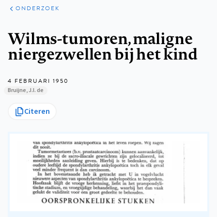
ARTIKELEN
ONDERZOEK
ONDERZOEK
Kruimelpad
Wilms-tumoren, maligne
niergezwellen bij het kind
4 FEBRUARI 1950
Bruijne, J.I. de
Citeren