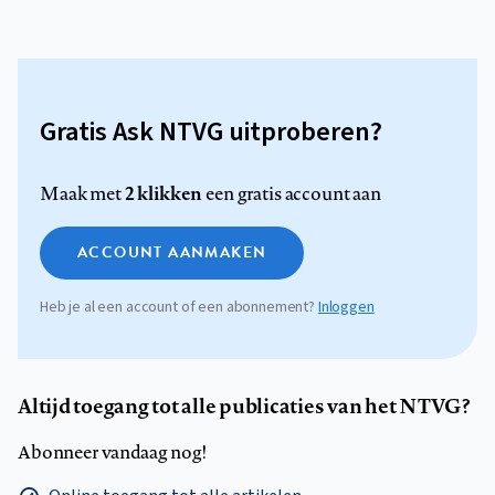
Gratis Ask NTVG uitproberen?
2 klikken
Maak met
een gratis account aan
ACCOUNT AANMAKEN
Heb je al een account of een abonnement?
Inloggen
Altijd toegang tot alle publicaties van het NTVG?
Abonneer vandaag nog!