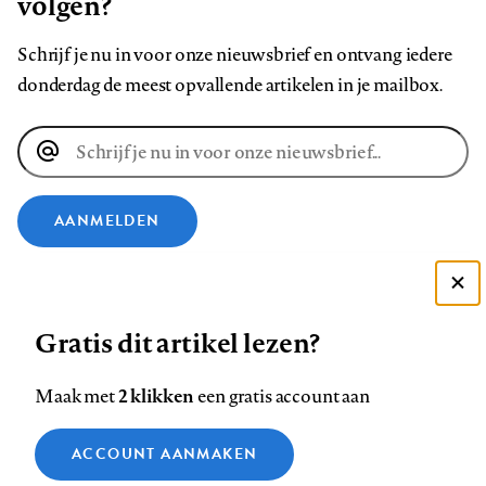
volgen?
Schrijf je nu in voor onze nieuwsbrief en ontvang iedere
donderdag de meest opvallende artikelen in je mailbox.
E-
mailadres
AANMELDEN
VOLG ONS OP
Deze site gebruikt cookies
Gratis dit artikel lezen?
Zie onze cookie policy
Volg
Volg
Volg
Volg
Volg
Volg
ACCEPTEER AANBEVOLEN INSTELLINGEN
ons
ons
2 klikken
ons
ons
ons
ons
Maak met
een gratis account aan
op
op
op
op
op
op
Contact
Colofon
Disclaimer
Privacy
About us
Functionele cookies
Footer
ACCOUNT AANMAKEN
Facebook
LinkedIn
Bluesky
Instagram
YouTube
Pinterest
Medische vragen verdienen
Sluiten
Analytische cookies