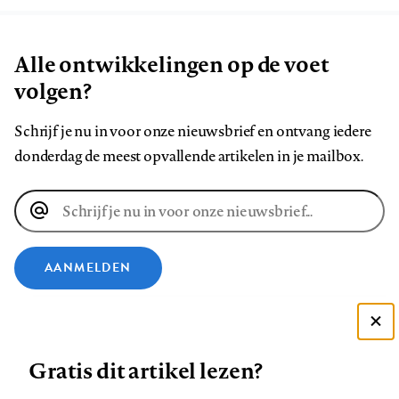
Alle ontwikkelingen op de voet
volgen?
Schrijf je nu in voor onze nieuwsbrief en ontvang iedere
donderdag de meest opvallende artikelen in je mailbox.
E-
mailadres
AANMELDEN
VOLG ONS OP
Deze site gebruikt cookies
Gratis dit artikel lezen?
Zie onze cookie policy
Volg
Volg
Volg
Volg
Volg
Volg