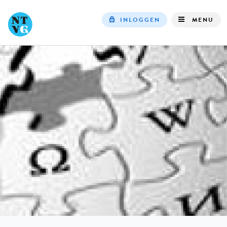
INLOGGEN
MENU
Top
navigation
IN