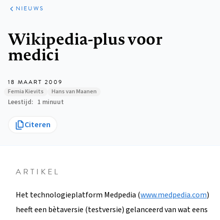
ARTIKELEN
HET
NIEUWS
KORT
Kruimelpad
Wikipedia-plus voor
medici
18 MAART 2009
Femia Kievits
Hans van Maanen
Leestijd
1 minuut
Citeren
ARTIKEL
Het technologieplatform Medpedia (
www.medpedia.com
)
heeft een bètaversie (testversie) gelanceerd van wat eens