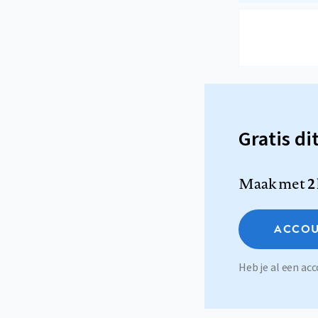
Gratis di
Maak met
2
ACCOU
Heb je al een a