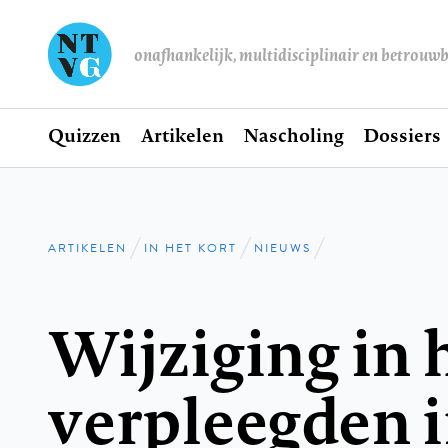
onafhankelijk, multidisciplinair en betrouw
Home
Quizzen
Artikelen
Nascholing
Dossiers
Hoofdnavigatie
ARTIKELEN
IN HET KORT
NIEUWS
Kruimelpad
Wijziging in 
verpleegden i