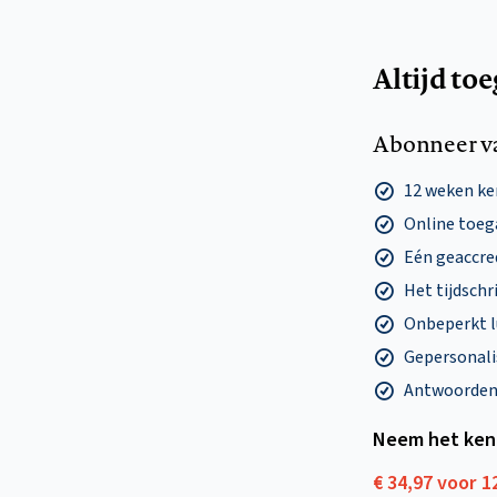
Altijd to
Abonneer v
12 weken k
Online toega
Eén geaccre
Het tijdschri
Onbeperkt l
Gepersonalis
Antwoorden o
Neem het ken
€ 34,97 voor 