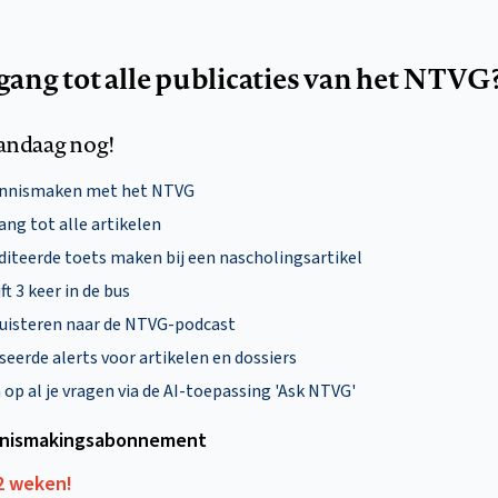
egang tot alle publicaties van het NTVG
andaag nog!
ennismaken met het NTVG
ng tot alle artikelen
diteerde toets maken bij een nascholingsartikel
ft 3 keer in de bus
uisteren naar de NTVG-podcast
eerde alerts voor artikelen en dossiers
p al je vragen via de AI-toepassing 'Ask NTVG'
nismakings­abonnement
12 weken!