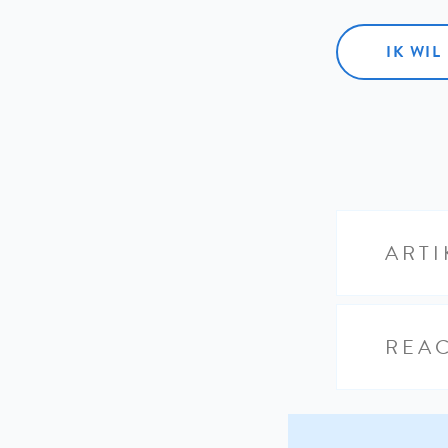
IK WI
ARTI
REAC