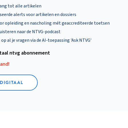
ng tot alle artikelen
eerde alerts voor artikelen en dossiers
oor opleiding en nascholing mét geaccrediteerde toetsen
uisteren naar de NTVG-podcast
p al je vragen via de AI-toepassing 'Ask NTVG'
itaal ntvg abonnement
aand!
 DIGITAAL