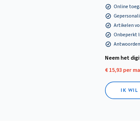
Online toega
Gepersonalis
Artikelen v
Onbeperkt l
Antwoorden o
Neem het dig
€ 15,93 per m
IK WIL