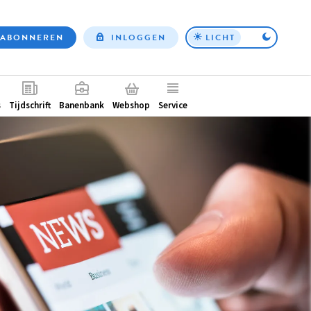
ABONNEREN
INLOGGEN
LICHT
Top
nav
ntair
s
Tijdschrift
Banenbank
Webshop
Service