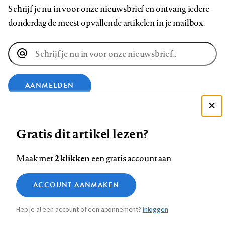
Schrijf je nu in voor onze nieuwsbrief en ontvang iedere
donderdag de meest opvallende artikelen in je mailbox.
E-
mailadres
AANMELDEN
Deze site gebruikt cookies
VOLG ONS OP
Gratis dit artikel lezen?
Zie onze cookie policy
ACCEPTEER AANBEVOLEN INSTELLINGEN
Volg
Volg
Volg
Volg
Volg
Volg
2 klikken
Maak met
een gratis account aan
ons
ons
ons
ons
ons
ons
Functionele cookies
op
op
op
op
op
op
Contact
Colofon
Disclaimer
Privacy
About us
ACCOUNT AANMAKEN
Medische vragen verdienen
Sluiten
Footer
Analytische cookies
Facebook
LinkedIn
Bluesky
Instagram
YouTube
Pinterest
betrouwbare antwoorden
Heb je al een account of een abonnement?
Inloggen
Marketing cookies
navigation
STEL ZE NU AAN ASK NTVG