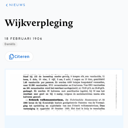
ARTIKELEN
HET
NIEUWS
KORT
Kruimelpad
Wijkverpleging
18 FEBRUARI 1906
Daniëls
Citeren