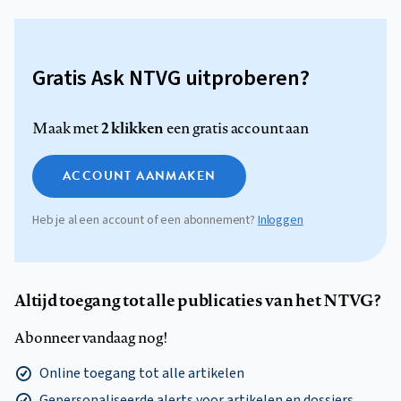
Gratis Ask NTVG uitproberen?
2 klikken
Maak met
een gratis account aan
ACCOUNT AANMAKEN
Heb je al een account of een abonnement?
Inloggen
Altijd toegang tot alle publicaties van het NTVG?
Abonneer vandaag nog!
Online toegang tot alle artikelen
Gepersonaliseerde alerts voor artikelen en dossiers