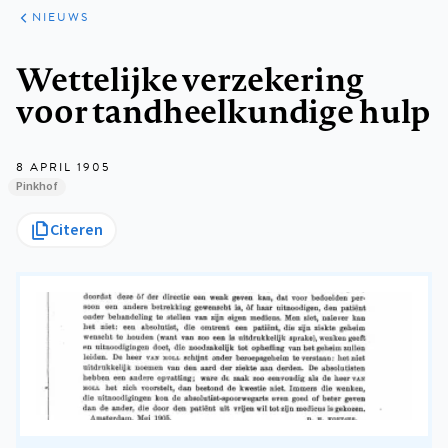
ARTIKELEN
HET
NIEUWS
KORT
Kruimelpad
Wettelijke verzekering
voor tandheelkundige hulp
8 APRIL 1905
Pinkhof
Citeren