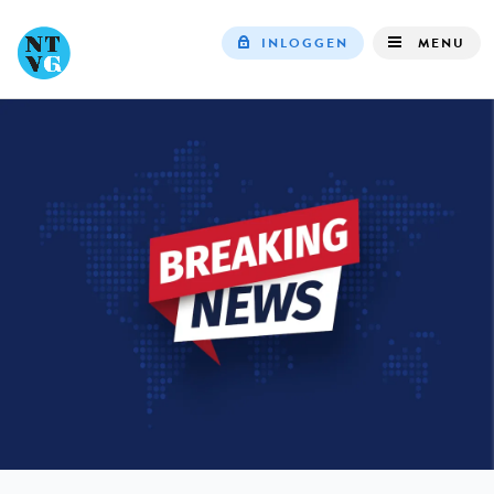
INLOGGEN
MENU
Top
navigation
IN