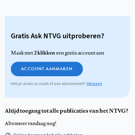
Gratis Ask NTVG uitproberen?
2 klikken
Maak met
een gratis account aan
ACCOUNT AANMAKEN
Heb je al een account of een abonnement?
Inloggen
Altijd toegang tot alle publicaties van het NTVG?
Abonneer vandaag nog!