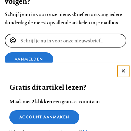
volgen?
Schrijf je nu in voor onze nieuwsbrief en ontvang iedere
donderdag de meest opvallende artikelen in je mailbox.
E-
mailadres
AANMELDEN
Deze site gebruikt cookies
VOLG ONS OP
Gratis dit artikel lezen?
Zie onze cookie policy
ACCEPTEER AANBEVOLEN INSTELLINGEN
Volg
Volg
Volg
Volg
Volg
Volg
2 klikken
Maak met
een gratis account aan
ons
ons
ons
ons
ons
ons
Functionele cookies
op
op
op
op
op
op
Contact
Colofon
Disclaimer
Privacy
About us
ACCOUNT AANMAKEN
Medische vragen verdienen
Sluiten
Footer
Analytische cookies
Facebook
LinkedIn
Bluesky
Instagram
YouTube
Pinterest
betrouwbare antwoorden