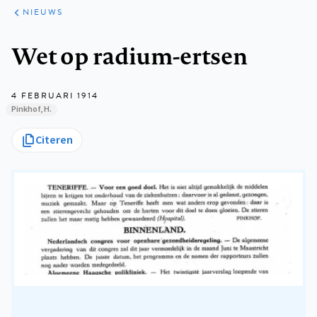
ARTIKELEN
HET
NIEUWS
KORT
Kruimelpad
Wet op radium-ertsen
4 FEBRUARI 1914
Pinkhof, H.
Citeren