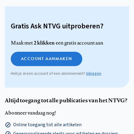
Gratis Ask NTVG uitproberen?
2 klikken
Maak met
een gratis account aan
ACCOUNT AANMAKEN
Heb je al een account of een abonnement?
Inloggen
Altijd toegang tot alle publicaties van het NTVG?
Abonneer vandaag nog!
Online toegang tot alle artikelen
Gepersonaliseerde alerts voor artikelen en dossiers