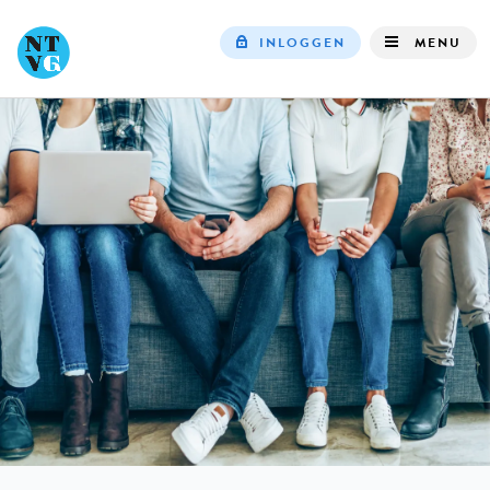
INLOGGEN
MENU
Top
navigation
IN