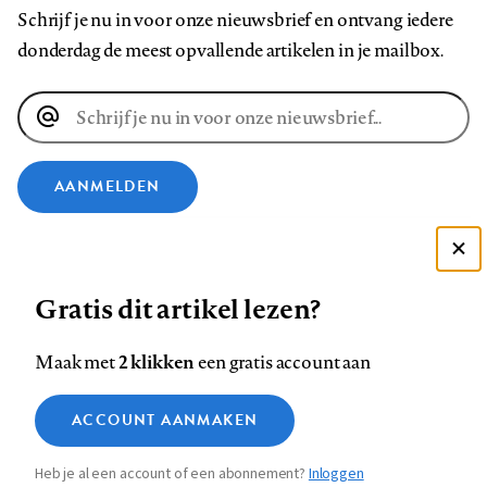
Schrijf je nu in voor onze nieuwsbrief en ontvang iedere
donderdag de meest opvallende artikelen in je mailbox.
E-
mailadres
AANMELDEN
VOLG ONS OP
Deze site gebruikt cookies
Gratis dit artikel lezen?
Zie onze cookie policy
Volg
Volg
Volg
Volg
Volg
Volg
ACCEPTEER AANBEVOLEN INSTELLINGEN
ons
ons
2 klikken
ons
ons
ons
ons
Maak met
een gratis account aan
op
op
op
op
op
op
Contact
Colofon
Disclaimer
Privacy
About us
Functionele cookies
Footer
ACCOUNT AANMAKEN
Facebook
LinkedIn
Bluesky
Instagram
YouTube
Pinterest
Medische vragen verdienen
Sluiten
Analytische cookies
betrouwbare antwoorden
navigation
Heb je al een account of een abonnement?
Inloggen
Marketing cookies