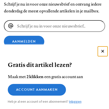
Schrijf je nu in voor onze nieuwsbrief en ontvang iedere
donderdag de meest opvallende artikelen in je mailbox.
E-
mailadres
AANMELDEN
Deze site gebruikt cookies
VOLG ONS OP
Gratis dit artikel lezen?
Zie onze cookie policy
ACCEPTEER AANBEVOLEN INSTELLINGEN
Volg
Volg
Volg
Volg
Volg
Volg
2 klikken
Maak met
een gratis account aan
ons
ons
ons
ons
ons
ons
Functionele cookies
op
op
op
op
op
op
Contact
Colofon
Disclaimer
Privacy
About us
ACCOUNT AANMAKEN
Medische vragen verdienen
Sluiten
Footer
Analytische cookies
Facebook
LinkedIn
Bluesky
Instagram
YouTube
Pinterest
betrouwbare antwoorden
Heb je al een account of een abonnement?
Inloggen
Marketing cookies
navigation
STEL ZE NU AAN ASK NTVG