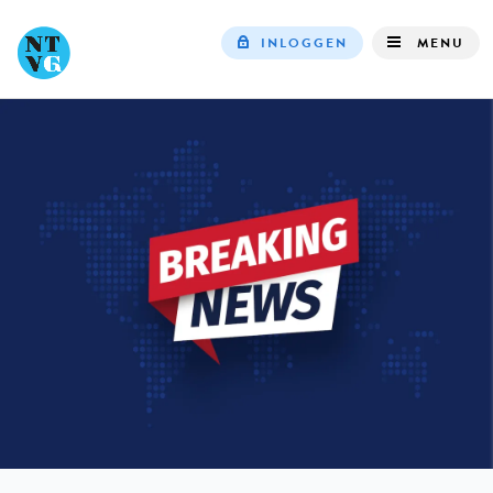
INLOGGEN
MENU
Top
navigation
IN