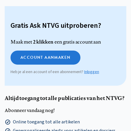
Gratis Ask NTVG uitproberen?
2 klikken
Maak met
een gratis account aan
ACCOUNT AANMAKEN
Heb je al een account of een abonnement?
Inloggen
Altijd toegang tot alle publicaties van het NTVG?
Abonneer vandaag nog!
Online toegang tot alle artikelen
Gepersonaliseerde alerts voor artikelen en dossiers