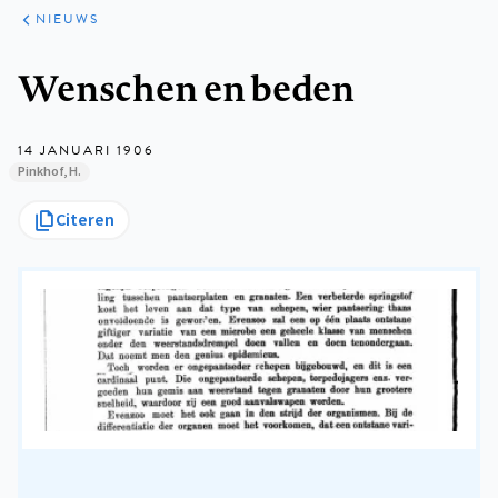
ARTIKELEN
HET
NIEUWS
KORT
Kruimelpad
Wenschen en beden
14 JANUARI 1906
Pinkhof, H.
Citeren