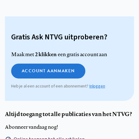
Gratis Ask NTVG uitproberen?
2 klikken
Maak met
een gratis account aan
ACCOUNT AANMAKEN
Heb je al een account of een abonnement?
Inloggen
Altijd toegang tot alle publicaties van het NTVG?
Abonneer vandaag nog!