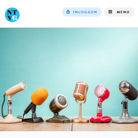
INLOGGEN
MENU
Top
navigation
IN