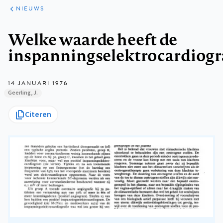
ARTIKELEN
HET
NIEUWS
KORT
Kruimelpad
Welke waarde heeft de
inspanningselektrocardiogr
14 JANUARI 1976
Geerling, J.
Citeren