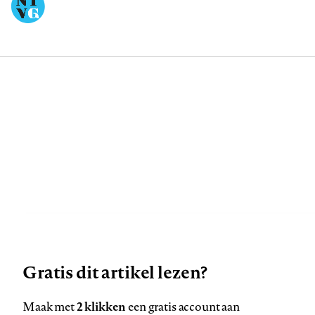
navigation
Deze site gebruikt cookies
Gratis dit artikel lezen?
Zie onze cookie policy
ACCEPTEER AANBEVOLEN INSTELLINGEN
2 klikken
Maak met
een gratis account aan