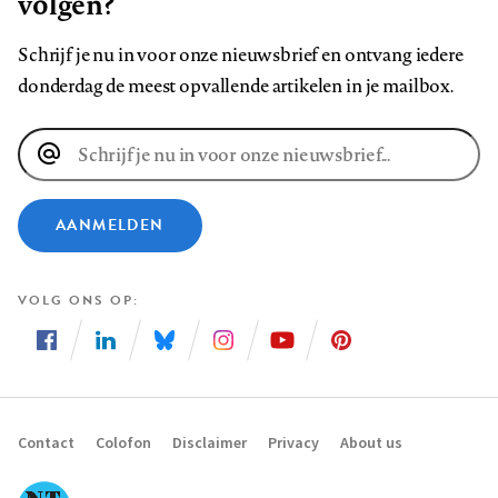
volgen?
Schrijf je nu in voor onze nieuwsbrief en ontvang iedere
donderdag de meest opvallende artikelen in je mailbox.
E-
mailadres
AANMELDEN
VOLG ONS OP
Volg
Volg
Volg
Volg
Volg
Volg
ons
ons
ons
ons
ons
ons
op
op
op
op
op
op
Contact
Colofon
Disclaimer
Privacy
About us
Footer
Facebook
LinkedIn
Bluesky
Instagram
YouTube
Pinterest