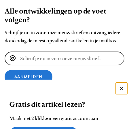
Alle ontwikkelingen op de voet
volgen?
Schrijf je nu in voor onze nieuwsbrief en ontvang iedere
donderdag de meest opvallende artikelen in je mailbox.
E-
mailadres
AANMELDEN
Deze site gebruikt cookies
VOLG ONS OP
Gratis dit artikel lezen?
Zie onze cookie policy
ACCEPTEER AANBEVOLEN INSTELLINGEN
Volg
Volg
Volg
Volg
Volg
Volg
2 klikken
Maak met
een gratis account aan
ons
ons
ons
ons
ons
ons