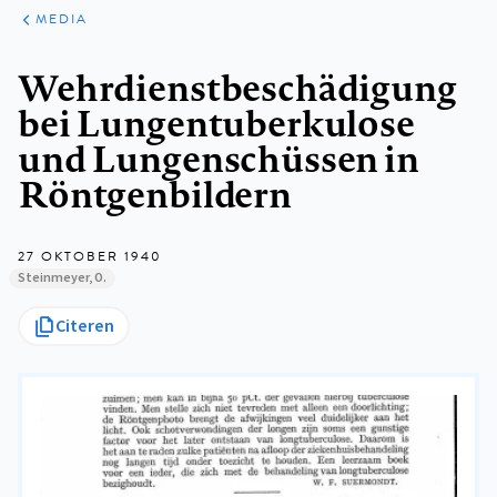
ARTIKELEN
VARIA
MEDIA
Kruimelpad
Wehrdienstbeschädigung
bei Lungentuberkulose
und Lungenschüssen in
Röntgenbildern
27 OKTOBER 1940
Steinmeyer, O.
Citeren