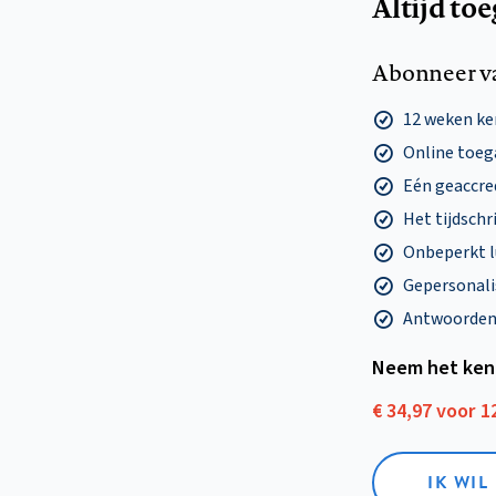
Altijd to
Abonneer v
12 weken k
Online toega
Eén geaccre
Het tijdschri
Onbeperkt l
Gepersonalis
Antwoorden o
Neem het ken
€ 34,97 voor 
IK WI