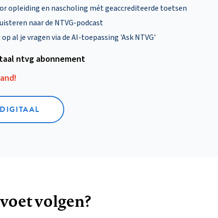
oor opleiding en nascholing mét geaccrediteerde toetsen
uisteren naar de NTVG-podcast
p al je vragen via de AI-toepassing 'Ask NTVG'
itaal ntvg abonnement
aand!
 DIGITAAL
 voet volgen?