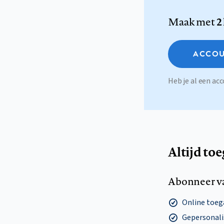
Maak met
2
ACCOU
Heb je al een a
Altijd to
Abonneer v
Online toega
Gepersonalis