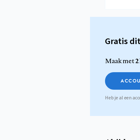
Gratis di
Maak met
2
ACCOU
Heb je al een a