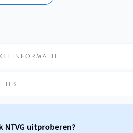
KELINFORMATIE
TIES
sk NTVG uitproberen?