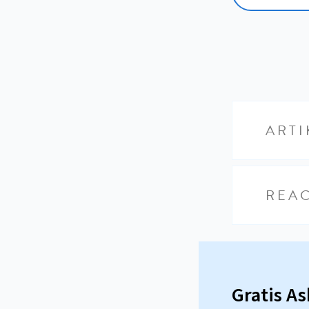
ARTI
REAC
Gratis A