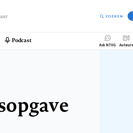
baar
ZOEKEN
Podcast
Compleme
Ask NTVG
Auteur
menu
sopgave