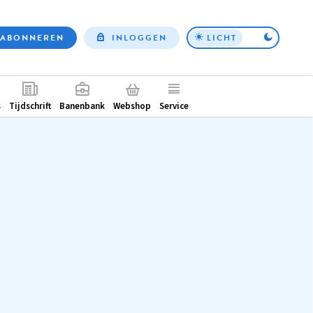
ABONNEREN
INLOGGEN
LICHT
Top
nav
ntair
s
Tijdschrift
Banenbank
Webshop
Service