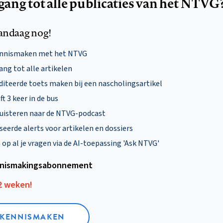
egang tot alle publicaties van het NTVG
andaag nog!
ennismaken met het NTVG
ng tot alle artikelen
diteerde toets maken bij een nascholingsartikel
ft 3 keer in de bus
uisteren naar de NTVG-podcast
eerde alerts voor artikelen en dossiers
p al je vragen via de AI-toepassing 'Ask NTVG'
nismakings­abonnement
12 weken!
L KENNISMAKEN