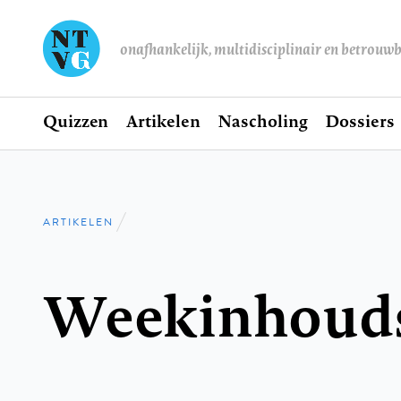
onafhankelijk, multidisciplinair en betrouw
Home
Quizzen
Artikelen
Nascholing
Dossiers
Hoofdnavigatie
ARTIKELEN
Kruimelpad
Weekinhoud