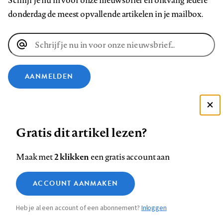
Schrijf je nu in voor onze nieuwsbrief en ontvang iedere
donderdag de meest opvallende artikelen in je mailbox.
E-
mailadres
AANMELDEN
VOLG ONS OP
Deze site gebruikt cookies
Gratis dit artikel lezen?
Zie onze cookie policy
Volg
Volg
Volg
Volg
Volg
Volg
ACCEPTEER AANBEVOLEN INSTELLINGEN
ons
ons
2 klikken
ons
ons
ons
ons
Maak met
een gratis account aan
op
op
op
op
op
op
Contact
Colofon
Disclaimer
Privacy
About us
Functionele cookies
Footer
ACCOUNT AANMAKEN
Facebook
LinkedIn
Bluesky
Instagram
YouTube
Pinterest
Medische vragen verdienen
Sluiten
Analytische cookies
betrouwbare antwoorden
navigation
Heb je al een account of een abonnement?
Inloggen
Marketing cookies
STEL ZE NU AAN ASK NTVG