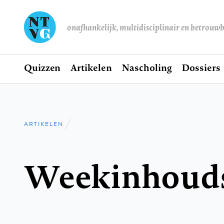
onafhankelijk, multidisciplinair en betrouw
Home
Quizzen
Artikelen
Nascholing
Dossiers
Hoofdnavigatie
ARTIKELEN
Kruimelpad
Weekinhoud