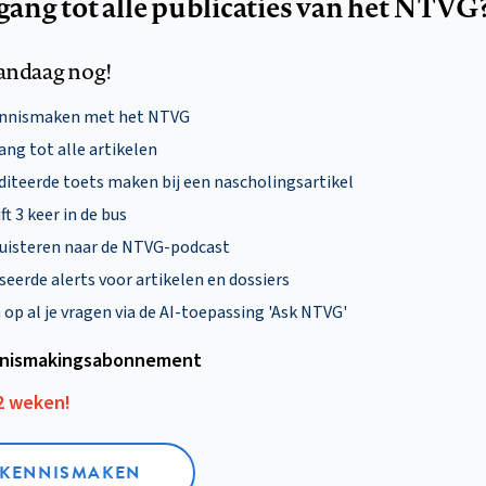
egang tot alle publicaties van het NTVG
andaag nog!
ennismaken met het NTVG
ng tot alle artikelen
diteerde toets maken bij een nascholingsartikel
ft 3 keer in de bus
uisteren naar de NTVG-podcast
eerde alerts voor artikelen en dossiers
p al je vragen via de AI-toepassing 'Ask NTVG'
nismakings­abonnement
12 weken!
L KENNISMAKEN