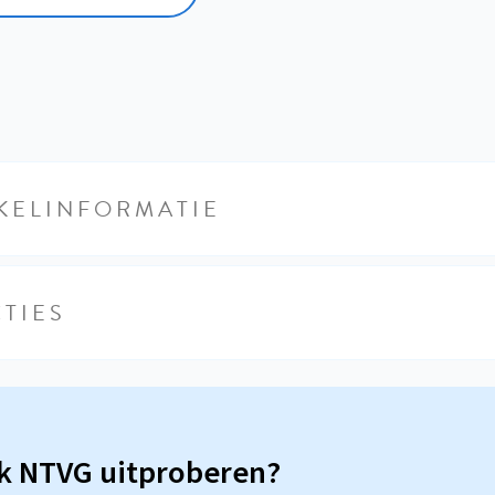
KELINFORMATIE
TIES
sk NTVG uitproberen?