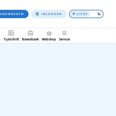
ABONNEREN
INLOGGEN
LICHT
Top
nav
ntair
s
Tijdschrift
Banenbank
Webshop
Service