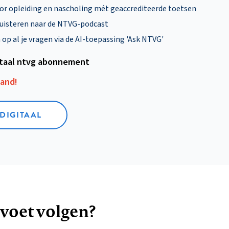
oor opleiding en nascholing mét geaccrediteerde toetsen
uisteren naar de NTVG-podcast
p al je vragen via de AI-toepassing 'Ask NTVG'
itaal ntvg abonnement
aand!
 DIGITAAL
 voet volgen?