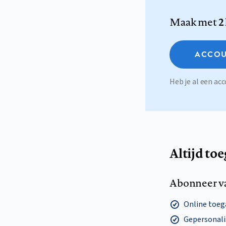
Maak met
2
ACCOU
Heb je al een a
Altijd to
Abonneer v
Online toega
Gepersonalis