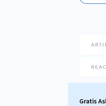
ARTI
REAC
Gratis A