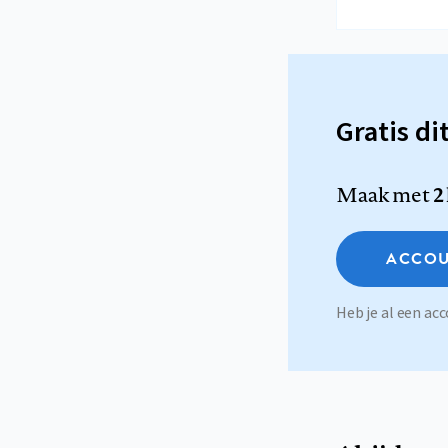
Gratis di
Maak met
2
ACCOU
Heb je al een a