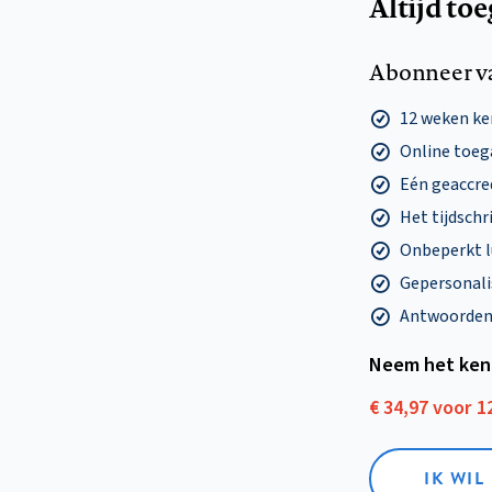
Altijd to
Abonneer v
12 weken k
Online toega
Eén geaccre
Het tijdschri
Onbeperkt l
Gepersonalis
Antwoorden o
Neem het ken
€ 34,97 voor 
IK WI