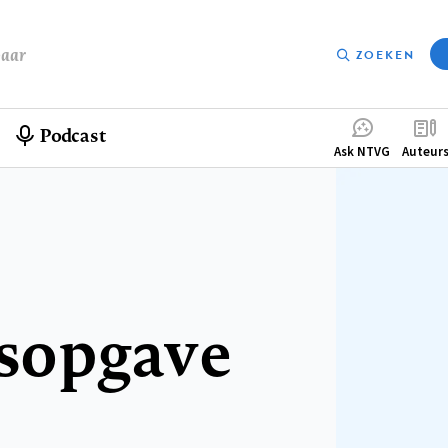
baar
ZOEKEN
Podcast
Compleme
Ask NTVG
Auteur
menu
sopgave