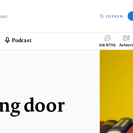
baar
ZOEKEN
Podcast
Compleme
Ask NTVG
Auteur
menu
ng door