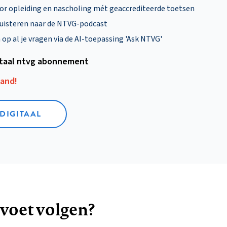
oor opleiding en nascholing mét geaccrediteerde toetsen
uisteren naar de NTVG-podcast
p al je vragen via de AI-toepassing 'Ask NTVG'
itaal ntvg abonnement
aand!
 DIGITAAL
 voet volgen?