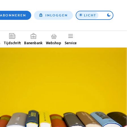
ABONNEREN
INLOGGEN
LICHT
Top
nav
ntair
s
Tijdschrift
Banenbank
Webshop
Service