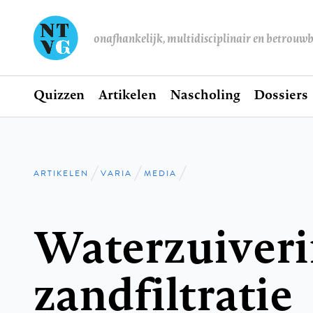
onafhankelijk, multidisciplinair en betrouw
Home
Quizzen
Artikelen
Nascholing
Dossiers
Hoofdnavigatie
ARTIKELEN
VARIA
MEDIA
Kruimelpad
Waterzuiveri
zandfiltratie