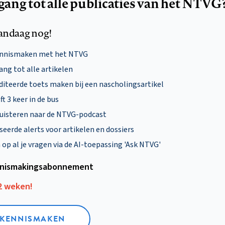
egang tot alle publicaties van het NTVG
andaag nog!
ennismaken met het NTVG
ng tot alle artikelen
diteerde toets maken bij een nascholingsartikel
ft 3 keer in de bus
uisteren naar de NTVG-podcast
eerde alerts voor artikelen en dossiers
p al je vragen via de AI-toepassing 'Ask NTVG'
nismakings­abonnement
12 weken!
L KENNISMAKEN