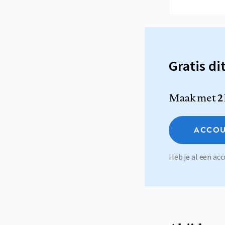
Gratis di
Maak met
2
ACCOU
Heb je al een a