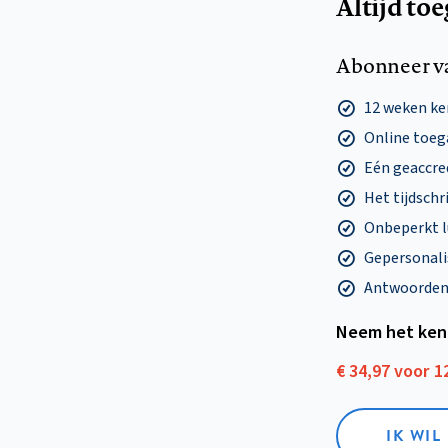
Altijd to
Abonneer v
12 weken k
Online toega
Eén geaccre
Het tijdschri
Onbeperkt l
Gepersonalis
Antwoorden o
Neem het ken
€ 34,97 voor 
IK WI