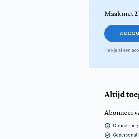
Maak met
2
ACCOU
Heb je al een a
Altijd to
Abonneer v
Online toega
Gepersonalis