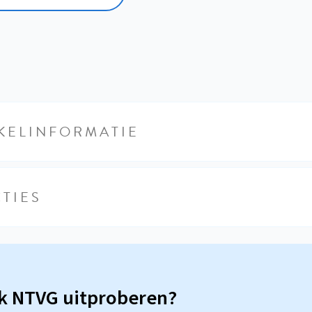
KELINFORMATIE
TIES
sk NTVG uitproberen?