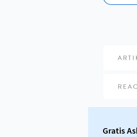
ARTI
REAC
Gratis A