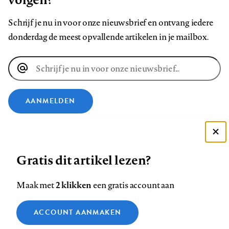
Schrijf je nu in voor onze nieuwsbrief en ontvang iedere
donderdag de meest opvallende artikelen in je mailbox.
E-
mailadres
AANMELDEN
VOLG ONS OP
Deze site gebruikt cookies
Gratis dit artikel lezen?
Zie onze cookie policy
Volg
Volg
Volg
Volg
Volg
Volg
ACCEPTEER AANBEVOLEN INSTELLINGEN
ons
ons
ons
ons
ons
ons
2 klikken
Maak met
een gratis account aan
op
op
op
op
op
op
Contact
Colofon
Disclaimer
Privacy
About us
Functionele cookies
Footer
ACCOUNT AANMAKEN
Facebook
LinkedIn
Bluesky
Instagram
YouTube
Pinterest
Medische vragen verdienen
Sluiten
Analytische cookies
betrouwbare antwoorden