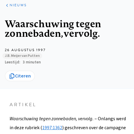
ARTIKELEN
HET
NIEUWS
KORT
Kruimelpad
Waarschuwing tegen
zonnebaden, vervolg.
26 AUGUSTUS 1997
J.B. Meijer van Putten
Leestijd
3 minuten
Citeren
ARTIKEL
Waarschuwing tegen zonnebaden, vervolg.
– Onlangs werd
in deze rubriek (
1997:1362
) geschreven over de campagne