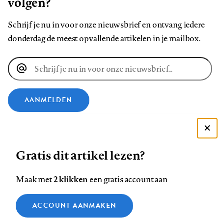
volgen?
Schrijf je nu in voor onze nieuwsbrief en ontvang iedere
donderdag de meest opvallende artikelen in je mailbox.
E-
mailadres
AANMELDEN
VOLG ONS OP
Deze site gebruikt cookies
Gratis dit artikel lezen?
Zie onze cookie policy
Volg
Volg
Volg
Volg
Volg
Volg
ACCEPTEER AANBEVOLEN INSTELLINGEN
ons
ons
2 klikken
ons
ons
ons
ons
Maak met
een gratis account aan
op
op
op
op
op
op
Contact
Colofon
Disclaimer
Privacy
About us
Functionele cookies
Footer
ACCOUNT AANMAKEN
Facebook
LinkedIn
Bluesky
Instagram
YouTube
Pinterest
Medische vragen verdienen
Sluiten
Analytische cookies