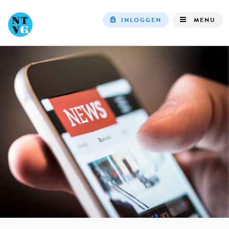
INLOGGEN
MENU
Top
navigation
IN