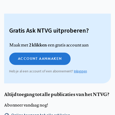
Gratis Ask NTVG uitproberen?
2 klikken
Maak met
een gratis account aan
ACCOUNT AANMAKEN
Heb je al een account of een abonnement?
Inloggen
Altijd toegang tot alle publicaties van het NTVG?
Abonneer vandaag nog!