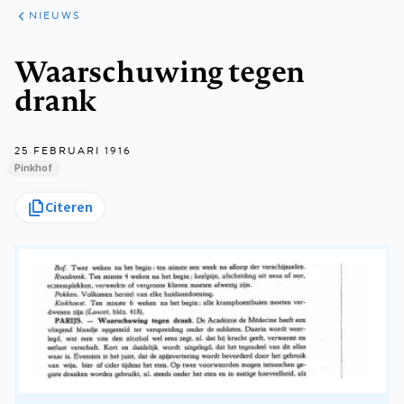
ARTIKELEN
HET
NIEUWS
KORT
Kruimelpad
Waarschuwing tegen
drank
25 FEBRUARI 1916
Pinkhof
Citeren