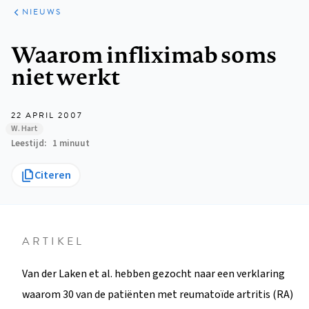
ARTIKELEN
HET
NIEUWS
KORT
Kruimelpad
Waarom infliximab soms
niet werkt
22 APRIL 2007
W. Hart
Leestijd
1 minuut
Citeren
ARTIKEL
Van der Laken et al. hebben gezocht naar een verklaring
waarom 30 van de patiënten met reumatoïde artritis (RA)