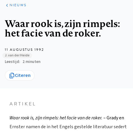
ARTIKELEN
HET
NIEUWS
KORT
Kruimelpad
Waar rook is, zijn rimpels:
het facie van de roker.
11 AUGUSTUS 1992
J. van der Heide
Leestijd
2 minuten
Citeren
ARTIKEL
Waar rook is, zijn rimpels: het facie van de roker.
– Grady en
Ernster namen de in het Engels gestelde literatuur sedert