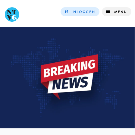
INLOGGEN
MENU
Top
navigation
IN