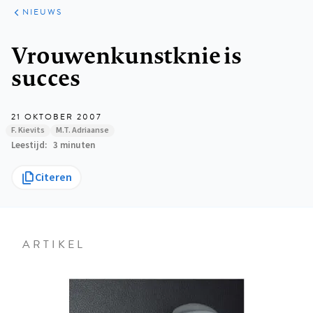
ARTIKELEN
HET
NIEUWS
KORT
Kruimelpad
Vrouwenkunstknie is
succes
21 OKTOBER 2007
F. Kievits
M.T. Adriaanse
Leestijd
3 minuten
Citeren
ARTIKEL