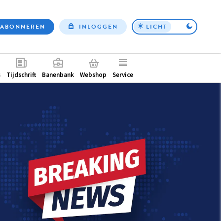
ABONNEREN
INLOGGEN
LICHT
Top
nav
ntair
s
Tijdschrift
Banenbank
Webshop
Service