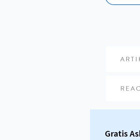
ARTI
REAC
Gratis A