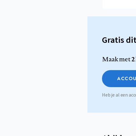
Gratis di
Maak met
2
ACCOU
Heb je al een a