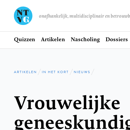
onafhankelijk, multidisciplinair en betrouw
Home
Quizzen
Artikelen
Nascholing
Dossiers
Hoofdnavigatie
ARTIKELEN
IN HET KORT
NIEUWS
Kruimelpad
Vrouwelijke
geneeskundi