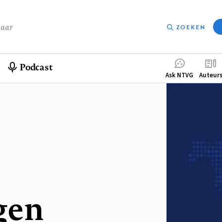
baar
ZOEKEN
Podcast
Compleme
Ask NTVG
Auteur
menu
gen