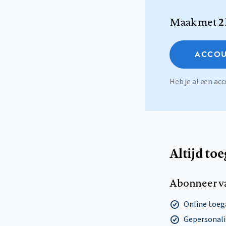
Maak met
2
ACCOU
Heb je al een a
Altijd to
Abonneer v
Online toega
Gepersonalis