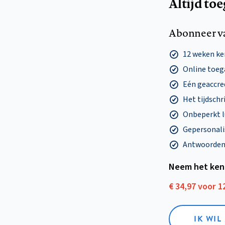
Altijd to
Abonneer v
12 weken k
Online toega
Eén geaccre
Het tijdschri
Onbeperkt l
Gepersonalis
Antwoorden o
Neem het ken
€ 34,97 voor 
IK WI