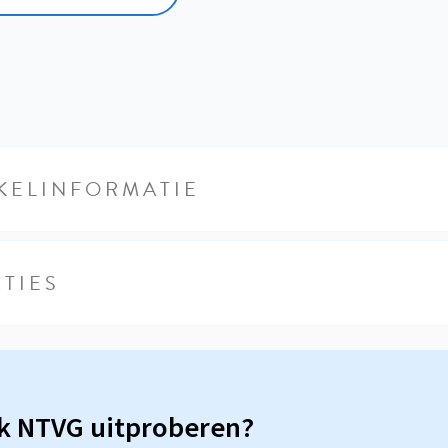
KELINFORMATIE
TIES
sk NTVG uitproberen?