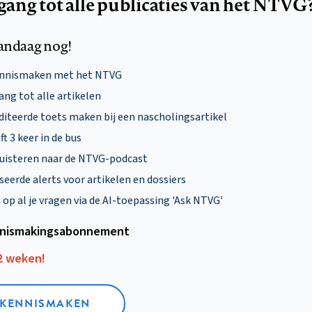
egang tot alle publicaties van het NTVG
andaag nog!
ennismaken met het NTVG
ng tot alle artikelen
diteerde toets maken bij een nascholingsartikel
ft 3 keer in de bus
uisteren naar de NTVG-podcast
eerde alerts voor artikelen en dossiers
p al je vragen via de AI-toepassing 'Ask NTVG'
nismakings­abonnement
12 weken!
L KENNISMAKEN