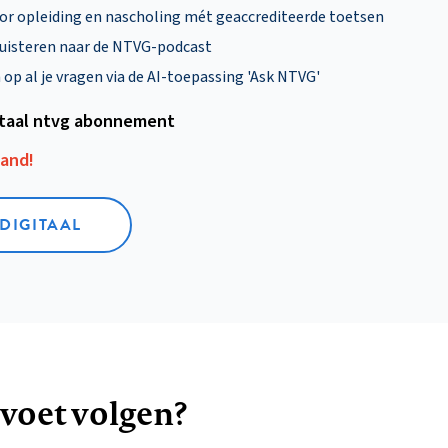
oor opleiding en nascholing mét geaccrediteerde toetsen
uisteren naar de NTVG-podcast
p al je vragen via de AI-toepassing 'Ask NTVG'
itaal ntvg abonnement
aand!
 DIGITAAL
 voet volgen?