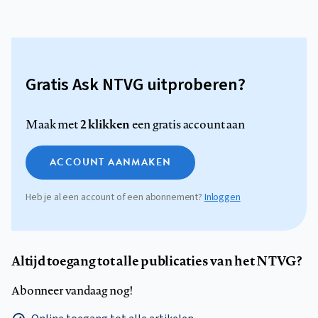
Gratis Ask NTVG uitproberen?
2 klikken
Maak met
een gratis account aan
ACCOUNT AANMAKEN
Heb je al een account of een abonnement?
Inloggen
Altijd toegang tot alle publicaties van het NTVG?
Abonneer vandaag nog!