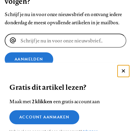
volgen?
Schrijf je nu in voor onze nieuwsbrief en ontvang iedere
donderdag de meest opvallende artikelen in je mailbox.
E-
mailadres
AANMELDEN
Deze site gebruikt cookies
VOLG ONS OP
Gratis dit artikel lezen?
Zie onze cookie policy
ACCEPTEER AANBEVOLEN INSTELLINGEN
Volg
Volg
Volg
Volg
Volg
Volg
2 klikken
Maak met
een gratis account aan
ons
ons
ons
ons
ons
ons
Functionele cookies
op
op
op
op
op
op
Contact
Colofon
Disclaimer
Privacy
About us
ACCOUNT AANMAKEN
Medische vragen verdienen
Sluiten
Footer
Analytische cookies
Facebook
LinkedIn
Bluesky
Instagram
YouTube
Pinterest
betrouwbare antwoorden