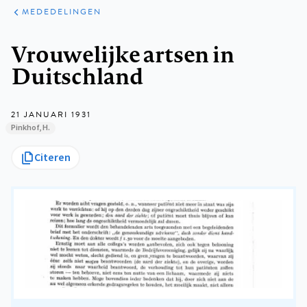
ARTIKELEN
VARIA
MEDEDELINGEN
Kruimelpad
Vrouwelijke artsen in
Duitschland
21 JANUARI 1931
Pinkhof, H.
Citeren