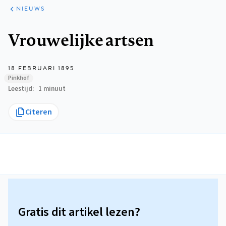
ARTIKELEN
HET
NIEUWS
KORT
Kruimelpad
Vrouwelijke artsen
18 FEBRUARI 1895
Pinkhof
Leestijd
1 minuut
Citeren
Gratis dit artikel lezen?