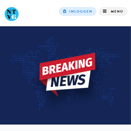
INLOGGEN
MENU
Top
navigation
IN