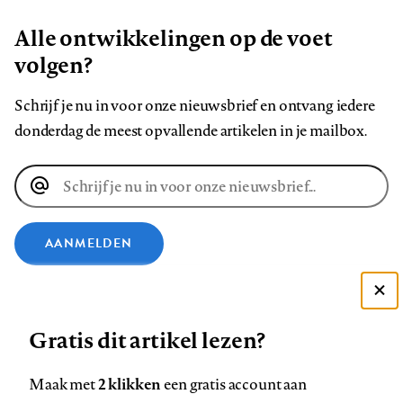
Alle ontwikkelingen op de voet
volgen?
Schrijf je nu in voor onze nieuwsbrief en ontvang iedere
donderdag de meest opvallende artikelen in je mailbox.
E-
mailadres
AANMELDEN
VOLG ONS OP
Deze site gebruikt cookies
Gratis dit artikel lezen?
Zie onze cookie policy
Volg
Volg
Volg
Volg
Volg
Volg
ACCEPTEER AANBEVOLEN INSTELLINGEN
2 klikken
Maak met
een gratis account aan
ons
ons
ons
ons
ons
ons