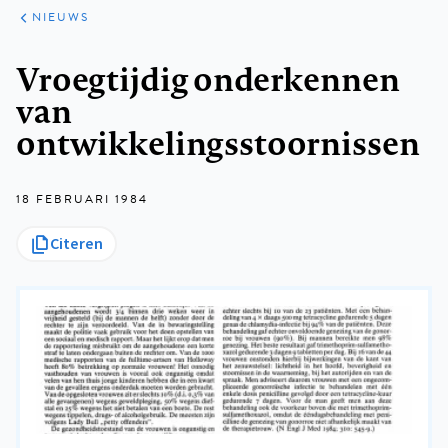
ARTIKELEN
HET
NIEUWS
KORT
Kruimelpad
Vroegtijdig onderkennen
van
ontwikkelingsstoornissen
18 FEBRUARI 1984
Citeren