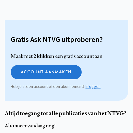
Gratis Ask NTVG uitproberen?
2 klikken
Maak met
een gratis account aan
ACCOUNT AANMAKEN
Heb je al een account of een abonnement?
Inloggen
Altijd toegang tot alle publicaties van het NTVG?
Abonneer vandaag nog!