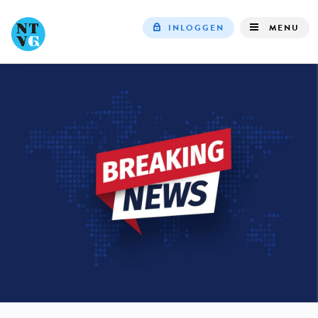
INLOGGEN
MENU
Top
navigation
IN