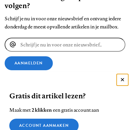
volgen?
Schrijf je nu in voor onze nieuwsbrief en ontvang iedere
donderdag de meest opvallende artikelen in je mailbox.
E-
mailadres
AANMELDEN
VOLG ONS OP
Deze site gebruikt cookies
Gratis dit artikel lezen?
Zie onze cookie policy
Volg
Volg
Volg
Volg
Volg
Volg
ACCEPTEER AANBEVOLEN INSTELLINGEN
ons
ons
2 klikken
ons
ons
ons
ons
Maak met
een gratis account aan
op
op
op
op
op
op
Contact
Colofon
Disclaimer
Privacy
About us
Functionele cookies
Footer
ACCOUNT AANMAKEN
Facebook
LinkedIn
Bluesky
Instagram
YouTube
Pinterest
Medische vragen verdienen
Sluiten