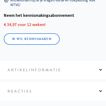
Antwoorden op al je vragen via de AI-toepassing 'Ask
NTVG'
Neem het kennismakings­abonnement
€ 34,97 voor 12 weken!
IK WIL KENNISMAKEN
ARTIKELINFORMATIE
REACTIES