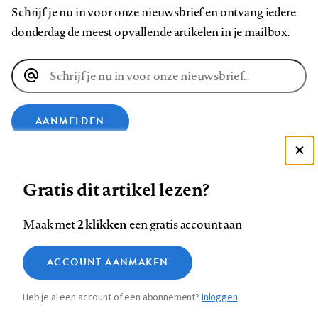
Schrijf je nu in voor onze nieuwsbrief en ontvang iedere
donderdag de meest opvallende artikelen in je mailbox.
E-
mailadres
AANMELDEN
Deze site gebruikt cookies
VOLG ONS OP
Gratis dit artikel lezen?
Zie onze cookie policy
ACCEPTEER AANBEVOLEN INSTELLINGEN
Volg
Volg
Volg
Volg
Volg
Volg
2 klikken
Maak met
een gratis account aan
ons
ons
ons
ons
ons
ons
Functionele cookies
op
op
op
op
op
op
Contact
Colofon
Disclaimer
Privacy
About us
ACCOUNT AANMAKEN
Medische vragen verdienen
Sluiten
Footer
Analytische cookies
Facebook
LinkedIn
Bluesky
Instagram
YouTube
Pinterest
betrouwbare antwoorden
Heb je al een account of een abonnement?
Inloggen
Marketing cookies
navigation
STEL ZE NU AAN ASK NTVG