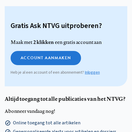
Gratis Ask NTVG uitproberen?
2 klikken
Maak met
een gratis account aan
ACCOUNT AANMAKEN
Heb je al een account of een abonnement?
Inloggen
Altijd toegang tot alle publicaties van het NTVG?
Abonneer vandaag nog!
Online toegang tot alle artikelen
Gepersonaliseerde alerts voor artikelen en dossiers