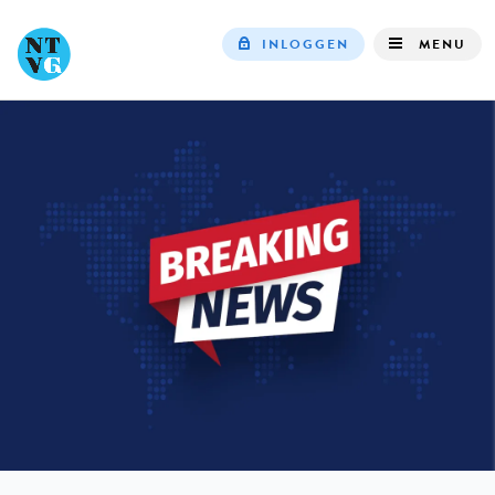
INLOGGEN
MENU
Top
navigation
IN