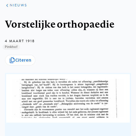
ARTIKELEN
HET
NIEUWS
KORT
Kruimelpad
Vorstelijke orthopaedie
4 MAART 1918
Pinkhof
Citeren