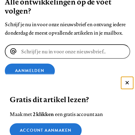
Alle ontwikkelingen op de voet
volgen?
Schrijf je nu in voor onze nieuwsbrief en ontvang iedere
donderdag de meest opvallende artikelen in je mailbox.
E-
mailadres
AANMELDEN
Deze site gebruikt cookies
VOLG ONS OP
Gratis dit artikel lezen?
Zie onze cookie policy
ACCEPTEER AANBEVOLEN INSTELLINGEN
Volg
Volg
Volg
Volg
Volg
Volg
2 klikken
Maak met
een gratis account aan
ons
ons
ons
ons
ons
ons
Functionele cookies
op
op
op
op
op
op
Contact
Colofon
Disclaimer
Privacy
About us
ACCOUNT AANMAKEN
Medische vragen verdienen
Sluiten