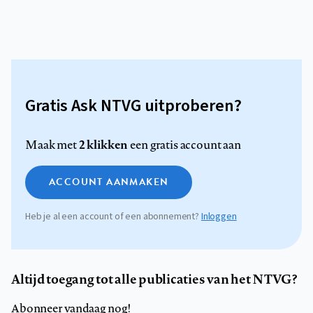
Gratis Ask NTVG uitproberen?
2 klikken
Maak met
een gratis account aan
ACCOUNT AANMAKEN
Heb je al een account of een abonnement?
Inloggen
Altijd toegang tot alle publicaties van het NTVG?
Abonneer vandaag nog!