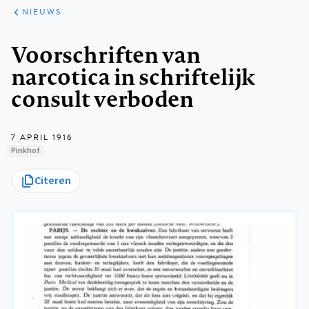
ARTIKELEN
HET
NIEUWS
KORT
Kruimelpad
Voorschriften van
narcotica in schriftelijk
consult verboden
7 APRIL 1916
Pinkhof
Citeren