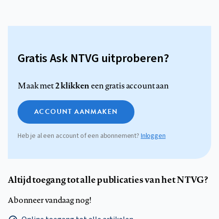
Gratis Ask NTVG uitproberen?
2 klikken
Maak met
een gratis account aan
ACCOUNT AANMAKEN
Heb je al een account of een abonnement?
Inloggen
Altijd toegang tot alle publicaties van het NTVG?
Abonneer vandaag nog!