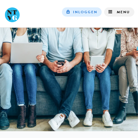
INLOGGEN
MENU
Top
navigation
IN