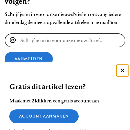
volgen?
Schrijf je nu in voor onze nieuwsbrief en ontvang iedere
donderdag de meest opvallende artikelen in je mailbox.
E-
mailadres
AANMELDEN
Deze site gebruikt cookies
VOLG ONS OP
Gratis dit artikel lezen?
Zie onze cookie policy
ACCEPTEER AANBEVOLEN INSTELLINGEN
Volg
Volg
Volg
Volg
Volg
Volg
2 klikken
Maak met
een gratis account aan
ons
ons
ons
ons
ons
ons
Functionele cookies
op
op
op
op
op
op
Contact
Colofon
Disclaimer
Privacy
About us
ACCOUNT AANMAKEN
Medische vragen verdienen
Sluiten
Footer
Analytische cookies
Facebook
LinkedIn
Bluesky
Instagram
YouTube
Pinterest
betrouwbare antwoorden