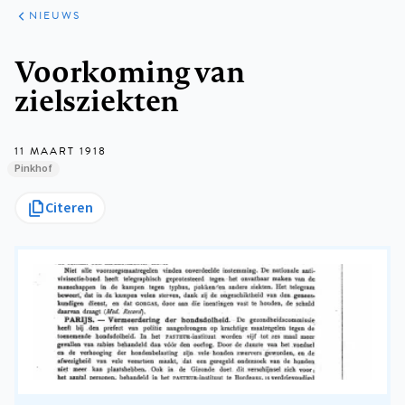
ARTIKELEN
HET
NIEUWS
KORT
Kruimelpad
Voorkoming van
zielsziekten
11 MAART 1918
Pinkhof
Citeren