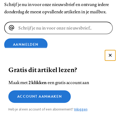
Schrijf je nu in voor onze nieuwsbrief en ontvang iedere
donderdag de meest opvallende artikelen in je mailbox.
E-
mailadres
AANMELDEN
VOLG ONS OP
Deze site gebruikt cookies
Gratis dit artikel lezen?
Zie onze cookie policy
ACCEPTEER AANBEVOLEN INSTELLINGEN
Volg
Volg
Volg
Volg
Volg
Volg
2 klikken
Maak met
een gratis account aan
ons
ons
ons
ons
ons
ons
Functionele cookies
op
op
op
op
op
op
Contact
Colofon
Disclaimer
Privacy
About us
ACCOUNT AANMAKEN
Medische vragen verdienen
Sluiten
Footer
Analytische cookies
Facebook
LinkedIn
Bluesky
Instagram
YouTube
Pinterest
betrouwbare antwoorden
Heb je al een account of een abonnement?
Inloggen
Marketing cookies
navigation
STEL ZE NU AAN ASK NTVG