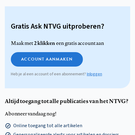
Gratis Ask NTVG uitproberen?
2 klikken
Maak met
een gratis account aan
ACCOUNT AANMAKEN
Heb je al een account of een abonnement?
Inloggen
Altijd toegang tot alle publicaties van het NTVG?
Abonneer vandaag nog!
Online toegang tot alle artikelen
Gepersonaliseerde alerts voor artikelen en dossiers