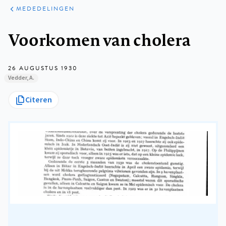
ARTIKELEN
VARIA
MEDEDELINGEN
Kruimelpad
Voorkomen van cholera
26 AUGUSTUS 1930
Vedder, A.
Citeren