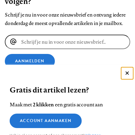
volgen?
Schrijf je nu in voor onze nieuwsbrief en ontvang iedere
donderdag de meest opvallende artikelen in je mailbox.
E-
mailadres
AANMELDEN
Deze site gebruikt cookies
VOLG ONS OP
Gratis dit artikel lezen?
Zie onze cookie policy
ACCEPTEER AANBEVOLEN INSTELLINGEN
Volg
Volg
Volg
Volg
Volg
Volg
2 klikken
Maak met
een gratis account aan
ons
ons
ons
ons
ons
ons
Functionele cookies
op
op
op
op
op
op
Contact
Colofon
Disclaimer
Privacy
About us
ACCOUNT AANMAKEN
Medische vragen verdienen
Sluiten
Footer
Analytische cookies
Facebook
LinkedIn
Bluesky
Instagram
YouTube
Pinterest
betrouwbare antwoorden