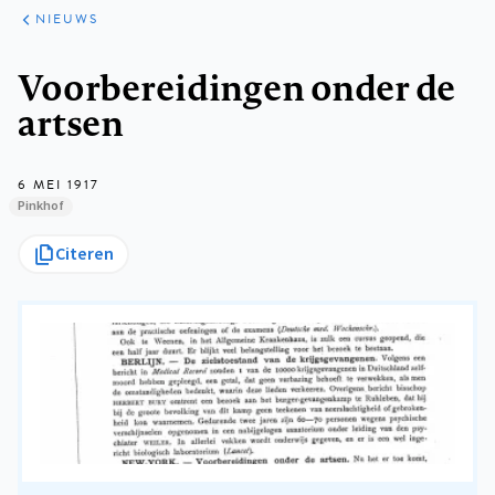
ARTIKELEN
HET
NIEUWS
KORT
Kruimelpad
Voorbereidingen onder de
artsen
6 MEI 1917
Pinkhof
Citeren