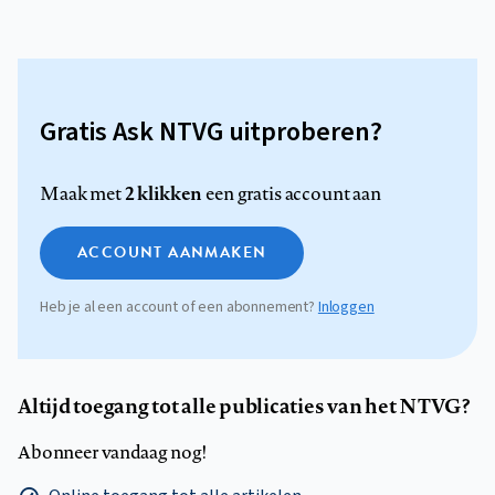
Gratis Ask NTVG uitproberen?
2 klikken
Maak met
een gratis account aan
ACCOUNT AANMAKEN
Heb je al een account of een abonnement?
Inloggen
Altijd toegang tot alle publicaties van het NTVG?
Abonneer vandaag nog!