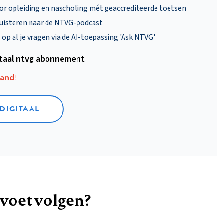
oor opleiding en nascholing mét geaccrediteerde toetsen
uisteren naar de NTVG-podcast
p al je vragen via de AI-toepassing 'Ask NTVG'
itaal ntvg abonnement
aand!
 DIGITAAL
 voet volgen?