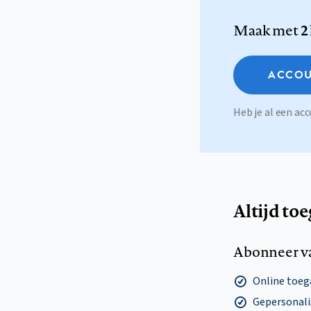
Maak met
2
ACCOU
Heb je al een a
Altijd to
Abonneer v
Online toega
Gepersonalis