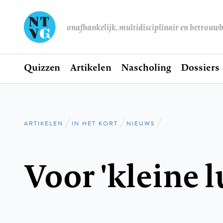
onafhankelijk, multidisciplinair en betrouw
Home
Quizzen
Artikelen
Nascholing
Dossiers
Hoofdnavigatie
ARTIKELEN
IN HET KORT
NIEUWS
Kruimelpad
Voor 'kleine 