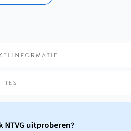
KELINFORMATIE
TIES
sk NTVG uitproberen?