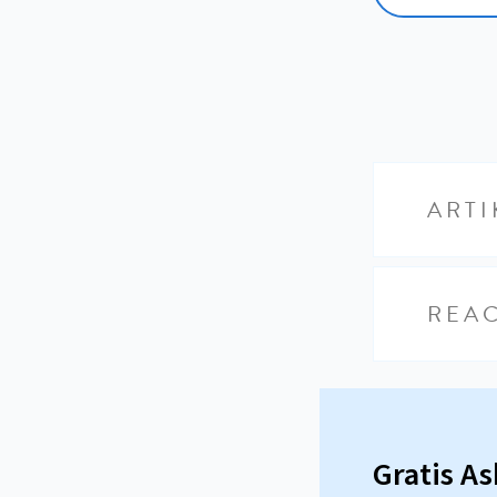
ARTI
REAC
Gratis A