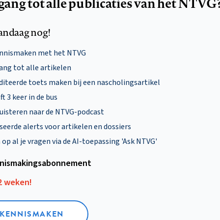
egang tot alle publicaties van het NTVG
andaag nog!
ennismaken met het NTVG
ng tot alle artikelen
diteerde toets maken bij een nascholingsartikel
ft 3 keer in de bus
uisteren naar de NTVG-podcast
eerde alerts voor artikelen en dossiers
p al je vragen via de AI-toepassing 'Ask NTVG'
nismakings­abonnement
12 weken!
L KENNISMAKEN