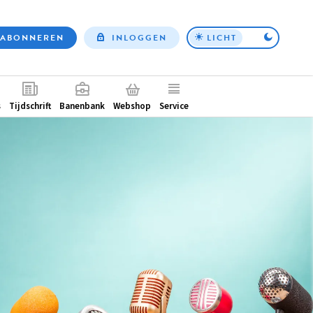
ABONNEREN
INLOGGEN
LICHT
Top
nav
ntair
s
Tijdschrift
Banenbank
Webshop
Service