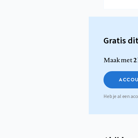
Gratis di
Maak met
2
ACCOU
Heb je al een a