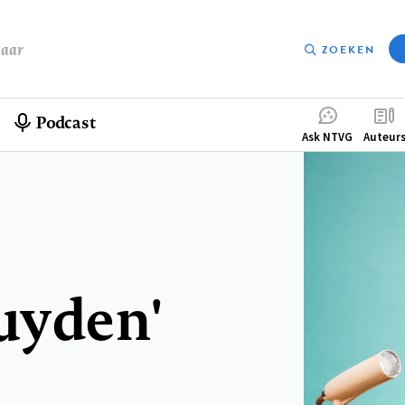
baar
ZOEKEN
Podcast
Compleme
Ask NTVG
Auteur
menu
luyden'