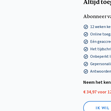
Altijd to
Abonneer v
12 weken k
Online toega
Eén geaccre
Het tijdschri
Onbeperkt l
Gepersonalis
Antwoorden o
Neem het ken
€ 34,97 voor 
IK WI