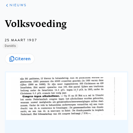
ARTIKELEN
HET
NIEUWS
KORT
Kruimelpad
Volksvoeding
25 MAART 1907
Daniëls
Citeren