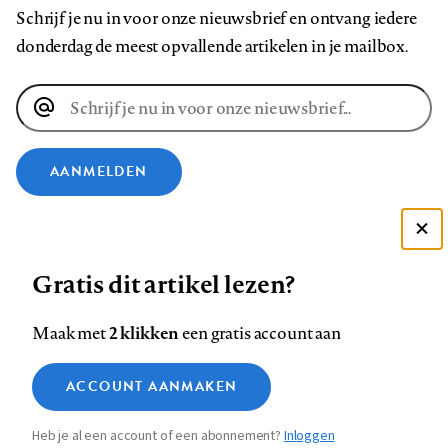
Schrijf je nu in voor onze nieuwsbrief en ontvang iedere
donderdag de meest opvallende artikelen in je mailbox.
E-
mailadres
AANMELDEN
VOLG ONS OP
Deze site gebruikt cookies
Gratis dit artikel lezen?
Zie onze cookie policy
Volg
Volg
Volg
Volg
Volg
Volg
ACCEPTEER AANBEVOLEN INSTELLINGEN
ons
ons
2 klikken
ons
ons
ons
ons
Maak met
een gratis account aan
op
op
op
op
op
op
Contact
Colofon
Disclaimer
Privacy
About us
Functionele cookies
Footer
ACCOUNT AANMAKEN
Facebook
LinkedIn
Bluesky
Instagram
YouTube
Pinterest
Medische vragen verdienen
Sluiten
Analytische cookies
betrouwbare antwoorden
navigation
Heb je al een account of een abonnement?
Inloggen
Marketing cookies