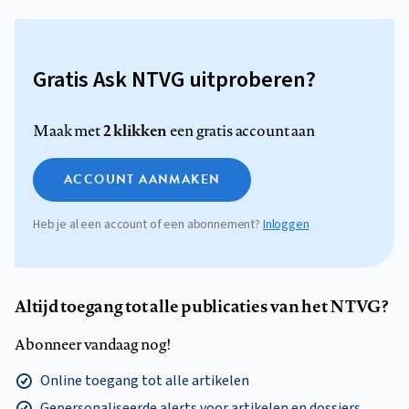
Gratis Ask NTVG uitproberen?
2 klikken
Maak met
een gratis account aan
ACCOUNT AANMAKEN
Heb je al een account of een abonnement?
Inloggen
Altijd toegang tot alle publicaties van het NTVG?
Abonneer vandaag nog!
Online toegang tot alle artikelen
Gepersonaliseerde alerts voor artikelen en dossiers