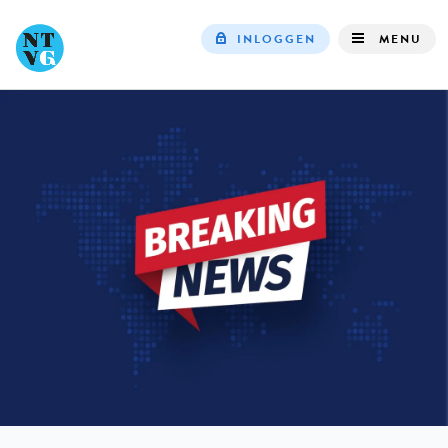
INLOGGEN
MENU
Top
navigation
IN