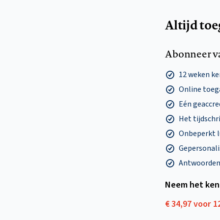
Altijd to
Abonneer v
12 weken k
Online toega
Eén geaccre
Het tijdschri
Onbeperkt l
Gepersonalis
Antwoorden o
Neem het ken
€ 34,97 voor 