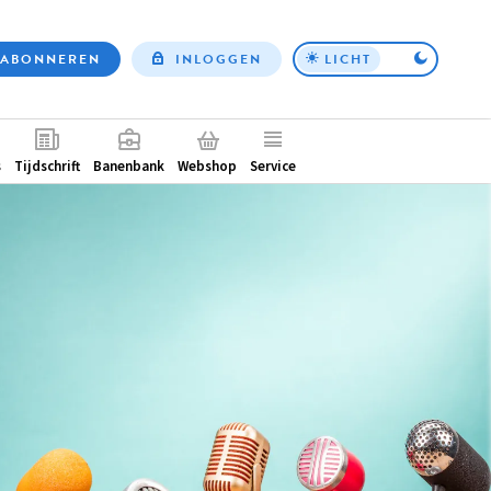
ABONNEREN
INLOGGEN
LICHT
Top
nav
ntair
s
Tijdschrift
Banenbank
Webshop
Service