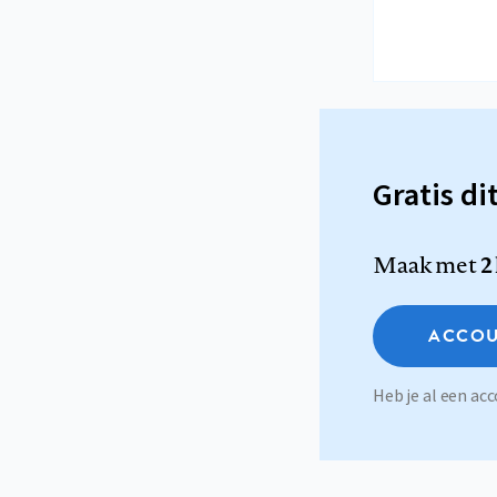
Gratis di
Maak met
2
ACCOU
Heb je al een a