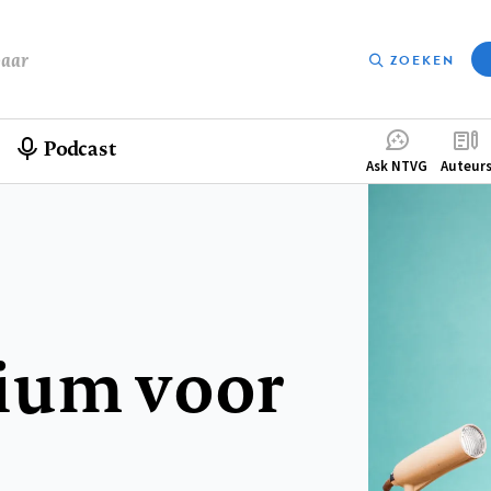
baar
ZOEKEN
Podcast
Compleme
Ask NTVG
Auteur
menu
ium voor