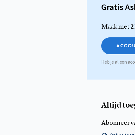
Gratis A
Maak met
2
ACCOU
Heb je al een a
Altijd to
Abonneer v