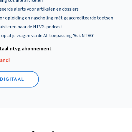
ng tot alle artikelen
eerde alerts voor artikelen en dossiers
oor opleiding en nascholing mét geaccrediteerde toetsen
uisteren naar de NTVG-podcast
p al je vragen via de AI-toepassing 'Ask NTVG'
itaal ntvg abonnement
aand!
 DIGITAAL