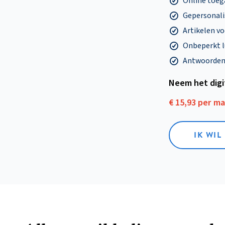
Online toega
Gepersonalis
Artikelen v
Onbeperkt l
Antwoorden o
Neem het dig
€ 15,93 per m
IK WIL