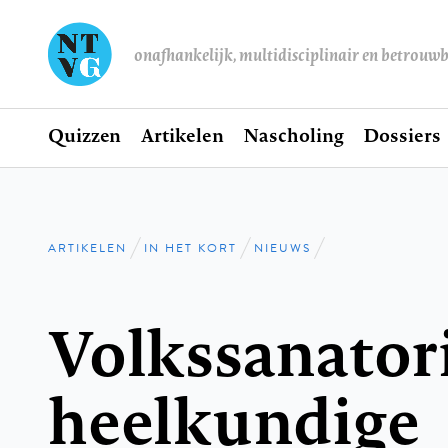
onafhankelijk, multidisciplinair en betrouw
Home
Quizzen
Artikelen
Nascholing
Dossiers
Hoofdnavigatie
ARTIKELEN
IN HET KORT
NIEUWS
Kruimelpad
Volkssanator
heelkundige