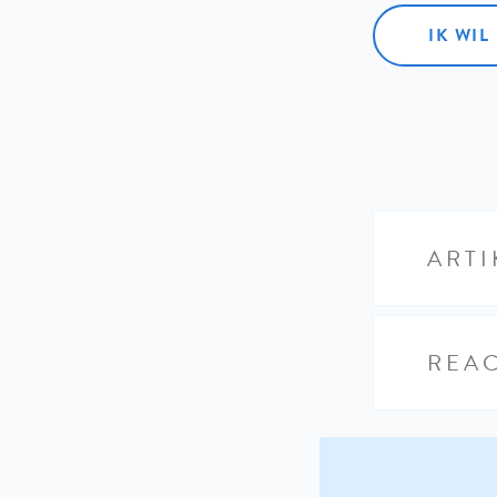
IK WI
ARTI
REAC