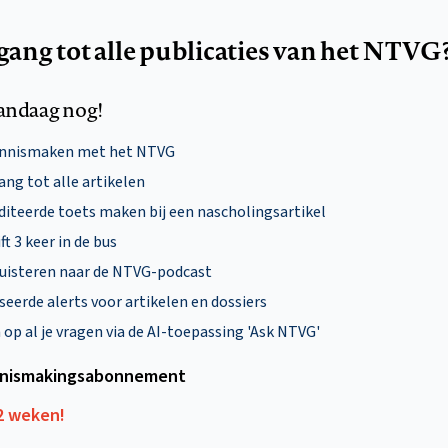
egang tot alle publicaties van het NTVG
andaag nog!
ennismaken met het NTVG
ng tot alle artikelen
diteerde toets maken bij een nascholingsartikel
ft 3 keer in de bus
uisteren naar de NTVG-podcast
eerde alerts voor artikelen en dossiers
p al je vragen via de AI-toepassing 'Ask NTVG'
nismakings­abonnement
12 weken!